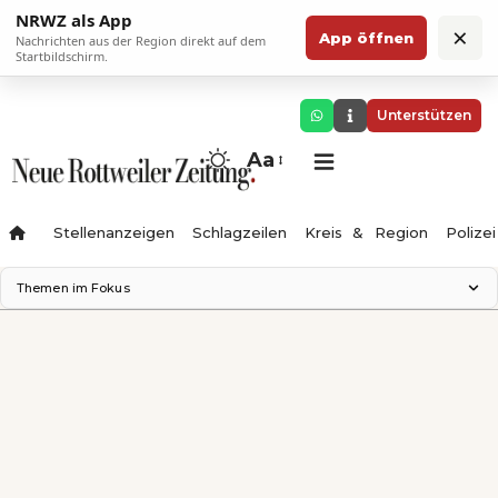
NRWZ als App
×
App öffnen
Nachrichten aus der Region direkt auf dem
Startbildschirm.
Unterstützen
Aa
Stellenanzeigen
Schlagzeilen
Kreis & Region
Polizei
Themen im Fokus
Landesgartenschau 2028
Zimmertheater Rottweil
Science Center
Ferienzauber '26
Testturm
Neckarline
Gäubahn