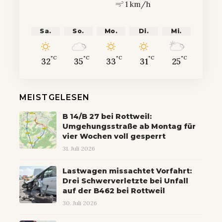
1 km/h
Sa.
So.
Mo.
Di.
Mi.
°C
°C
°C
°C
°C
32
35
33
31
25
MEISTGELESEN
B 14/B 27 bei Rottweil:
Umgehungsstraße ab Montag für
vier Wochen voll gesperrt
31. Juli 2026
Lastwagen missachtet Vorfahrt:
Drei Schwerverletzte bei Unfall
auf der B462 bei Rottweil
30. Juli 2026