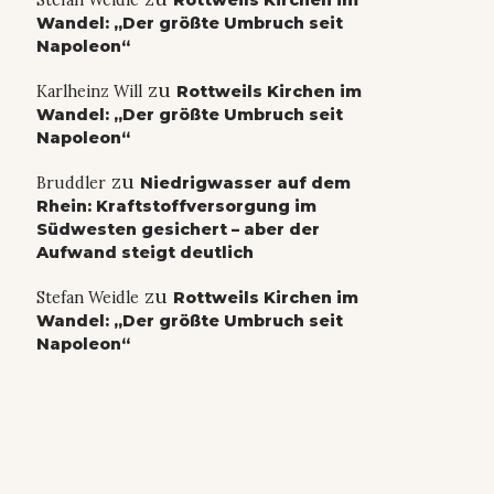
Stefan Weidle
Rottweils Kirchen im
Wandel: „Der größte Umbruch seit
Napoleon“
zu
Karlheinz Will
Rottweils Kirchen im
Wandel: „Der größte Umbruch seit
Napoleon“
zu
Bruddler
Niedrigwasser auf dem
Rhein: Kraftstoffversorgung im
Südwesten gesichert – aber der
Aufwand steigt deutlich
zu
Stefan Weidle
Rottweils Kirchen im
Wandel: „Der größte Umbruch seit
Napoleon“