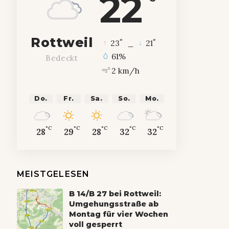
22
Rottweil
°
°
23
_
21
61%
Bedeckt
2 km/h
Do.
Fr.
Sa.
So.
Mo.
°C
°C
°C
°C
°C
28
29
28
32
32
MEISTGELESEN
B 14/B 27 bei Rottweil:
Umgehungsstraße ab
Montag für vier Wochen
voll gesperrt