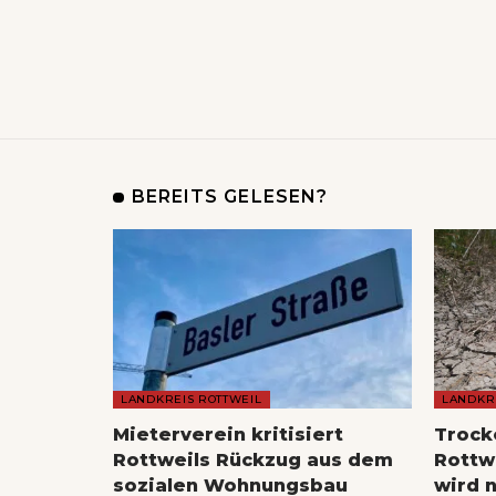
BEREITS GELESEN?
LANDKREIS ROTTWEIL
LANDKR
Mieterverein kritisiert
Trock
Rottweils Rückzug aus dem
Rottwe
sozialen Wohnungsbau
wird n