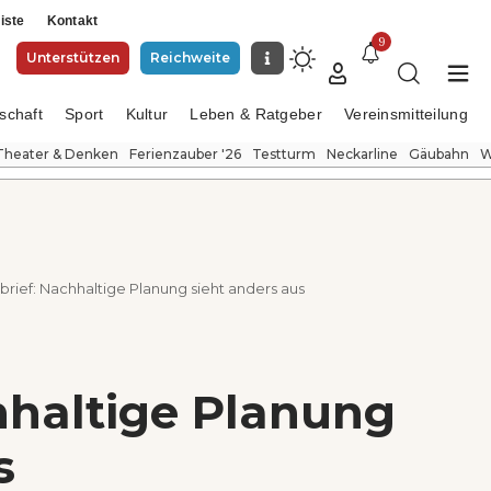
iste
Kontakt
9
Unterstützen
Reichweite
schaft
Sport
Kultur
Leben & Ratgeber
Vereinsmitteilung
Theater & Denken
Ferienzauber '26
Testturm
Neckarline
Gäubahn
W
brief: Nachhaltige Planung sieht anders aus
hhaltige Planung
s