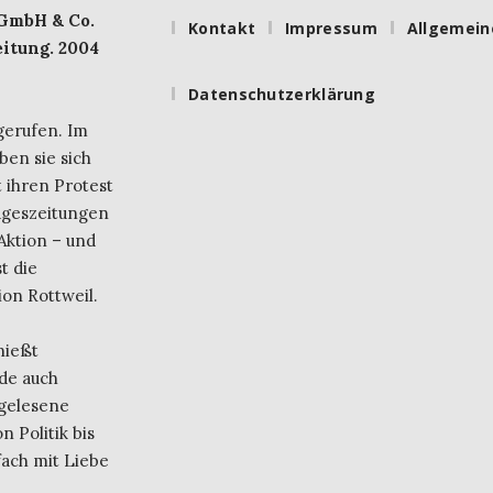
 GmbH & Co.
Kontakt
Impressum
Allgemein
itung. 2004
Datenschutzerklärung
gerufen. Im
ben sie sich
 ihren Protest
ageszeitungen
Aktion – und
t die
on Rottweil.
nießt
de auch
 gelesene
 Politik bis
fach mit Liebe