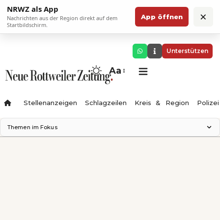
NRWZ als App
×
App öffnen
Nachrichten aus der Region direkt auf dem
Startbildschirm.
Unterstützen
Aa
Stellenanzeigen
Schlagzeilen
Kreis & Region
Polizei
Themen im Fokus
Landesgartenschau 2028
Zimmertheater Rottweil
Science Center
Ferienzauber '26
Testturm
Neckarline
Gäubahn