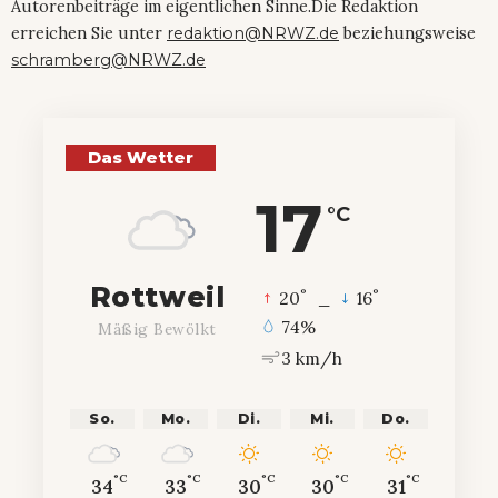
Autorenbeiträge im eigentlichen Sinne.Die Redaktion
erreichen Sie unter
redaktion@NRWZ.de
beziehungsweise
schramberg@NRWZ.de
Das Wetter
17
°C
Rottweil
°
°
20
_
16
74%
Mäßig Bewölkt
3 km/h
So.
Mo.
Di.
Mi.
Do.
°C
°C
°C
°C
°C
34
33
30
30
31