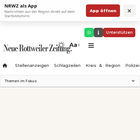
NRWZ als App
×
App öffnen
Nachrichten aus der Region direkt auf dem
Startbildschirm.
Unterstützen
Aa
Stellenanzeigen
Schlagzeilen
Kreis & Region
Polizei
Themen im Fokus
Landesgartenschau 2028
Zimmertheater Rottweil
Science Center
Ferienzauber '26
Testturm
Neckarline
Gäubahn