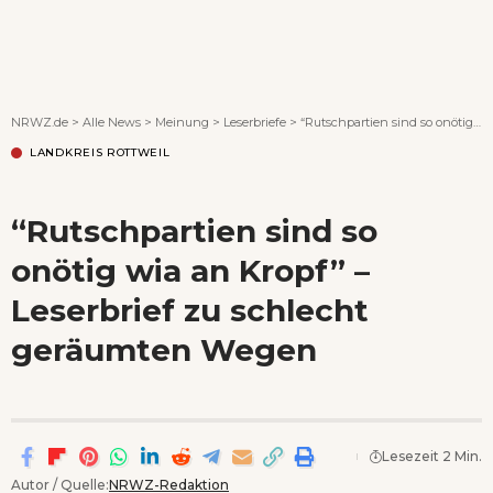
Wenn Orte erzählen ...
NRWZ.de
>
Alle News
>
Meinung
>
Leserbriefe
>
“Rutschpartien sind so onötig wia an Kropf” – Leserbrief zu schlecht geräumten Wegen
LANDKREIS ROTTWEIL
“Rutschpartien sind so
onötig wia an Kropf” –
Leserbrief zu schlecht
geräumten Wegen
Lesezeit 2 Min.
Autor / Quelle:
NRWZ-Redaktion