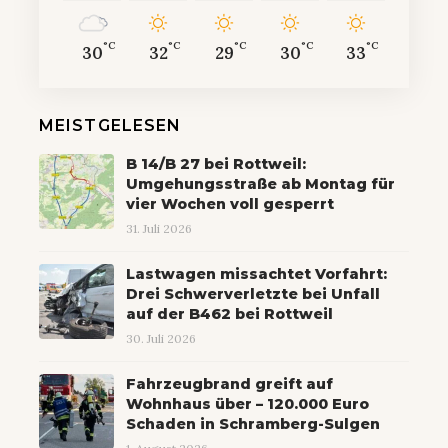
°C
°C
°C
°C
°C
30
32
29
30
33
MEISTGELESEN
B 14/B 27 bei Rottweil:
Umgehungsstraße ab Montag für
vier Wochen voll gesperrt
31. Juli 2026
Lastwagen missachtet Vorfahrt:
Drei Schwerverletzte bei Unfall
auf der B462 bei Rottweil
30. Juli 2026
Fahrzeugbrand greift auf
Wohnhaus über – 120.000 Euro
Schaden in Schramberg-Sulgen