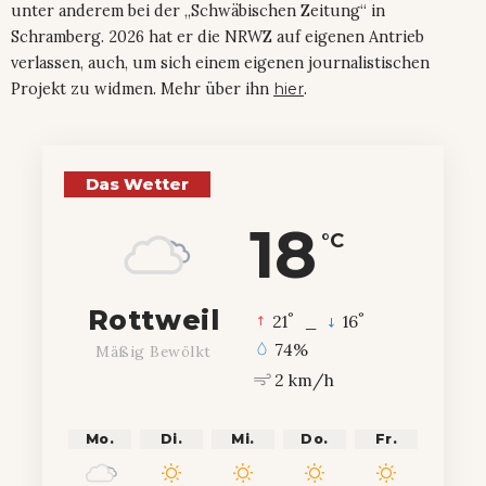
unter anderem bei der „Schwäbischen Zeitung“ in
Schramberg. 2026 hat er die NRWZ auf eigenen Antrieb
verlassen, auch, um sich einem eigenen journalistischen
Projekt zu widmen. Mehr über ihn
hier
.
Das Wetter
18
°C
Rottweil
°
°
21
_
16
74%
Mäßig Bewölkt
2 km/h
Mo.
Di.
Mi.
Do.
Fr.