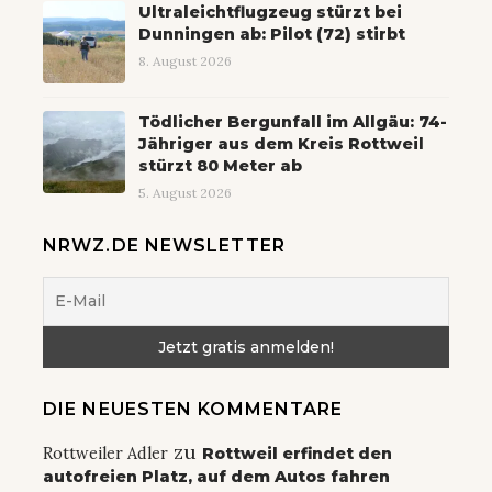
Ultraleichtflugzeug stürzt bei
Dunningen ab: Pilot (72) stirbt
8. August 2026
Tödlicher Bergunfall im Allgäu: 74-
Jähriger aus dem Kreis Rottweil
stürzt 80 Meter ab
5. August 2026
NRWZ.DE NEWSLETTER
DIE NEUESTEN KOMMENTARE
zu
Rottweiler Adler
Rottweil erfindet den
autofreien Platz, auf dem Autos fahren