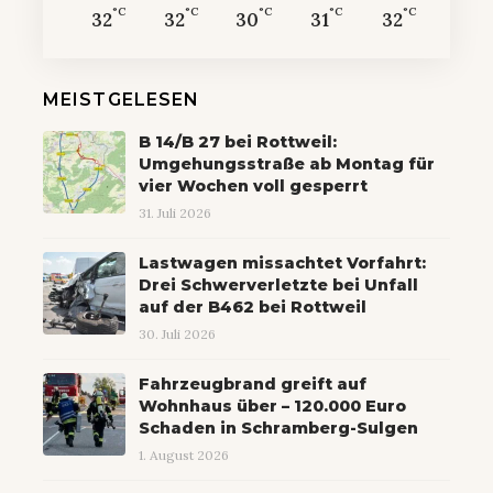
°C
°C
°C
°C
°C
32
32
30
31
32
MEISTGELESEN
B 14/B 27 bei Rottweil:
Umgehungsstraße ab Montag für
vier Wochen voll gesperrt
31. Juli 2026
Lastwagen missachtet Vorfahrt:
Drei Schwerverletzte bei Unfall
auf der B462 bei Rottweil
30. Juli 2026
Fahrzeugbrand greift auf
Wohnhaus über – 120.000 Euro
Schaden in Schramberg-Sulgen
1. August 2026