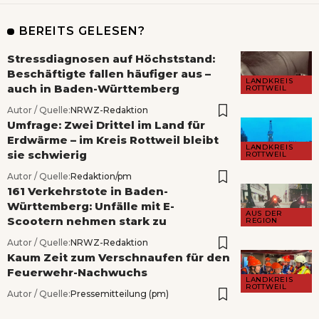
BEREITS GELESEN?
Stressdiagnosen auf Höchststand:
Beschäftigte fallen häufiger aus –
LANDKREIS
auch in Baden-Württemberg
ROTTWEIL
Autor / Quelle:
NRWZ-Redaktion
Umfrage: Zwei Drittel im Land für
Erdwärme – im Kreis Rottweil bleibt
LANDKREIS
sie schwierig
ROTTWEIL
Autor / Quelle:
Redaktion/pm
161 Verkehrstote in Baden-
Württemberg: Unfälle mit E-
AUS DER
Scootern nehmen stark zu
REGION
Autor / Quelle:
NRWZ-Redaktion
Kaum Zeit zum Verschnaufen für den
Feuerwehr-Nachwuchs
LANDKREIS
ROTTWEIL
Autor / Quelle:
Pressemitteilung (pm)