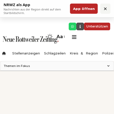
NRWZ als App
×
App öffnen
Nachrichten aus der Region direkt auf dem
Startbildschirm.
Unterstützen
Aa
Stellenanzeigen
Schlagzeilen
Kreis & Region
Polizei
Themen im Fokus
Landesgartenschau 2028
Zimmertheater Rottweil
Science Center
Ferienzauber '26
Testturm
Neckarline
Gäubahn