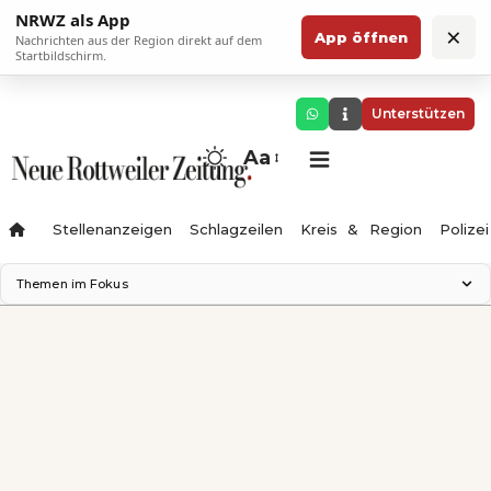
NRWZ als App
×
App öffnen
Nachrichten aus der Region direkt auf dem
Startbildschirm.
Unterstützen
Aa
Stellenanzeigen
Schlagzeilen
Kreis & Region
Polizei
Themen im Fokus
Landesgartenschau 2028
Zimmertheater Rottweil
Science Center
Ferienzauber '26
Testturm
Neckarline
Gäubahn