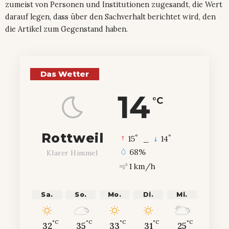
zumeist von Personen und Institutionen zugesandt, die Wert
darauf legen, dass über den Sachverhalt berichtet wird, den
die Artikel zum Gegenstand haben.
Das Wetter
14
°C
Rottweil
°
°
15
_
14
68%
Klarer Himmel
1 km/h
Sa.
So.
Mo.
Di.
Mi.
°C
°C
°C
°C
°C
32
35
33
31
25