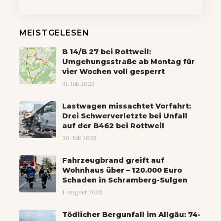
MEISTGELESEN
B 14/B 27 bei Rottweil:
Umgehungsstraße ab Montag für
vier Wochen voll gesperrt
31. Juli 2026
Lastwagen missachtet Vorfahrt:
Drei Schwerverletzte bei Unfall
auf der B462 bei Rottweil
30. Juli 2026
Fahrzeugbrand greift auf
Wohnhaus über – 120.000 Euro
Schaden in Schramberg-Sulgen
1. August 2026
Tödlicher Bergunfall im Allgäu: 74-