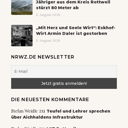
Jähriger aus dem Kreis Rottweil
stürzt 80 Meter ab
5. August 2026
„Mit Herz und Seele Wirt“: Eckhof-
Wirt Armin Daler ist gestorben
5. August 2026
NRWZ.DE NEWSLETTER
DIE NEUESTEN KOMMENTARE
zu
Stefan Weidle
Teufel und Lehrer sprechen
über Aichhaldens Infrastruktur