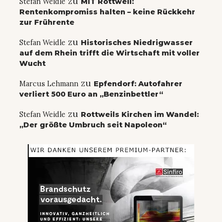
zu
Stefan Weidle
MIT Rottweil:
Rentenkompromiss halten – keine Rückkehr
zur Frührente
zu
Stefan Weidle
Historisches Niedrigwasser
auf dem Rhein trifft die Wirtschaft mit voller
Wucht
zu
Marcus Lehmann
Epfendorf: Autofahrer
verliert 500 Euro an „Benzinbettler“
zu
Stefan Weidle
Rottweils Kirchen im Wandel:
„Der größte Umbruch seit Napoleon“