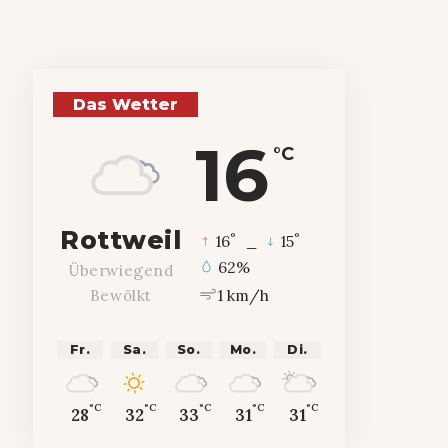
Das Wetter
16
°C
Rottweil
°
°
16
_
15
62%
Überwiegend
1 km/h
Bewölkt
Fr.
Sa.
So.
Mo.
Di.
°C
°C
°C
°C
°C
28
32
33
31
31