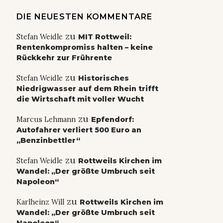
DIE NEUESTEN KOMMENTARE
zu
Stefan Weidle
MIT Rottweil:
Rentenkompromiss halten – keine
Rückkehr zur Frührente
zu
Stefan Weidle
Historisches
Niedrigwasser auf dem Rhein trifft
die Wirtschaft mit voller Wucht
zu
Marcus Lehmann
Epfendorf:
Autofahrer verliert 500 Euro an
„Benzinbettler“
zu
Stefan Weidle
Rottweils Kirchen im
Wandel: „Der größte Umbruch seit
Napoleon“
zu
Karlheinz Will
Rottweils Kirchen im
Wandel: „Der größte Umbruch seit