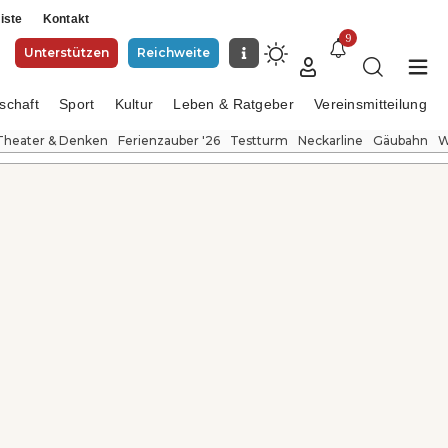
iste
Kontakt
9
Unterstützen
Reichweite
schaft
Sport
Kultur
Leben & Ratgeber
Vereinsmitteilung
Theater & Denken
Ferienzauber '26
Testturm
Neckarline
Gäubahn
W