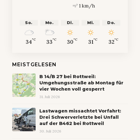
1 km/h
So.
Mo.
Di.
Mi.
Do.
°C
°C
°C
°C
°C
34
33
30
31
32
MEISTGELESEN
B 14/B 27 bei Rottweil:
Umgehungsstraße ab Montag für
vier Wochen voll gesperrt
31. Juli 2026
Lastwagen missachtet Vorfahrt:
Drei Schwerverletzte bei Unfall
auf der B462 bei Rottweil
30. Juli 2026