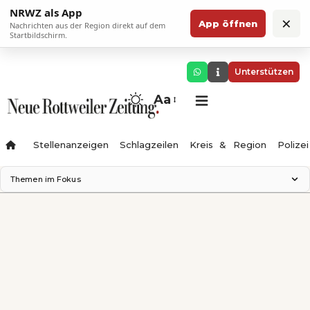
NRWZ als App
×
App öffnen
Nachrichten aus der Region direkt auf dem
Startbildschirm.
Unterstützen
Aa
Stellenanzeigen
Schlagzeilen
Kreis & Region
Polizei
Themen im Fokus
Landesgartenschau 2028
Zimmertheater Rottweil
Science Center
Ferienzauber '26
Testturm
Neckarline
Gäubahn