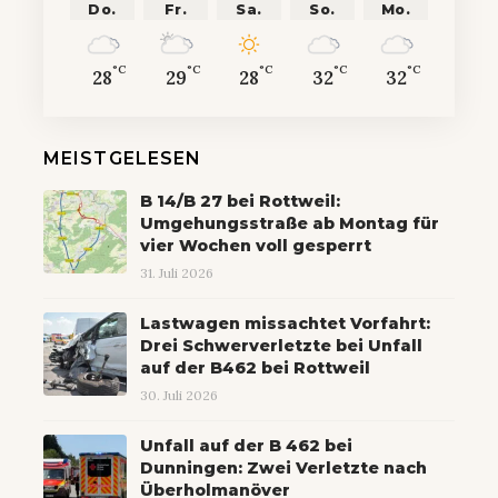
Do.
Fr.
Sa.
So.
Mo.
°C
°C
°C
°C
°C
28
29
28
32
32
MEISTGELESEN
B 14/B 27 bei Rottweil:
Umgehungsstraße ab Montag für
vier Wochen voll gesperrt
31. Juli 2026
Lastwagen missachtet Vorfahrt:
Drei Schwerverletzte bei Unfall
auf der B462 bei Rottweil
30. Juli 2026
Unfall auf der B 462 bei
Dunningen: Zwei Verletzte nach
Überholmanöver