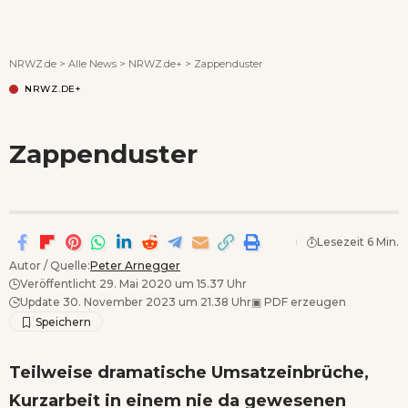
Wenn Orte erzählen ...
NRWZ.de
>
Alle News
>
NRWZ.de+
>
Zappenduster
NRWZ.DE+
Zappenduster
Lesezeit 6 Min.
Autor / Quelle:
Peter Arnegger
Veröffentlicht 29. Mai 2020 um 15.37 Uhr
Update 30. November 2023 um 21.38 Uhr
▣
PDF erzeugen
Teilweise dramatische Umsatzeinbrüche,
Kurzarbeit in einem nie da gewesenen