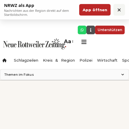
NRWZ als App
×
App öffnen
Nachrichten aus der Region direkt auf dem
Startbildschirm.
Unterstützen
Aa
Schlagzeilen
Kreis & Region
Polizei
Wirtschaft
Spo
Themen im Fokus
Landesgartenschau 2028
Science Center
Staatsmann: Theater & Denken
Ferienzauber '26
Testturm
Neckarline
Gäubahn