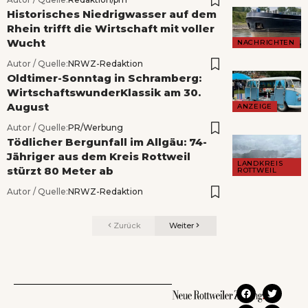
Historisches Niedrigwasser auf dem
Rhein trifft die Wirtschaft mit voller
Wucht
NACHRICHTEN
Autor / Quelle:
NRWZ-Redaktion
Oldtimer-Sonntag in Schramberg:
WirtschaftswunderKlassik am 30.
August
ANZEIGE
Autor / Quelle:
PR/Werbung
Tödlicher Bergunfall im Allgäu: 74-
Jähriger aus dem Kreis Rottweil
LANDKREIS
stürzt 80 Meter ab
ROTTWEIL
Autor / Quelle:
NRWZ-Redaktion
Zurück
Weiter