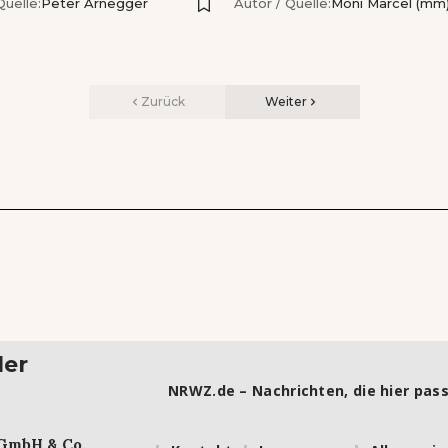
Quelle:
Peter Arnegger
Autor / Quelle:
Moni Marcel (mm
Zurück
Weiter
ler
NRWZ.de – Nachrichten, die hier pass
 GmbH & Co.