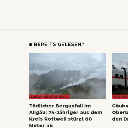
BEREITS GELESEN?
LANDKREIS ROTTWEIL
AUS DE
Tödlicher Bergunfall im
Gäuba
Allgäu: 74-Jähriger aus dem
Oberb
Kreis Rottweil stürzt 80
den D
Meter ab