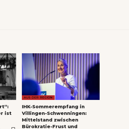
AUS DER REGION
rt“:
IHK-Sommerempfang in
r ist
Villingen-Schwenningen:
Mittelstand zwischen
Bürokratie-Frust und