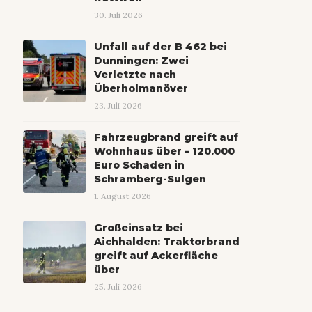
30. Juli 2026
Unfall auf der B 462 bei
Dunningen: Zwei
Verletzte nach
Überholmanöver
23. Juli 2026
Fahrzeugbrand greift auf
Wohnhaus über – 120.000
Euro Schaden in
Schramberg-Sulgen
1. August 2026
Großeinsatz bei
Aichhalden: Traktorbrand
greift auf Ackerfläche
über
25. Juli 2026