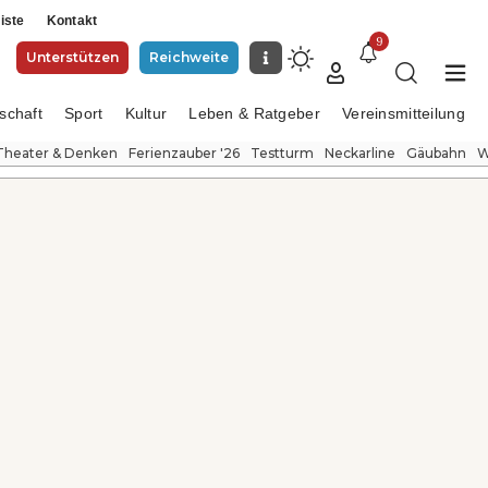
iste
Kontakt
9
Unterstützen
Reichweite
schaft
Sport
Kultur
Leben & Ratgeber
Vereinsmitteilung
Theater & Denken
Ferienzauber '26
Testturm
Neckarline
Gäubahn
W