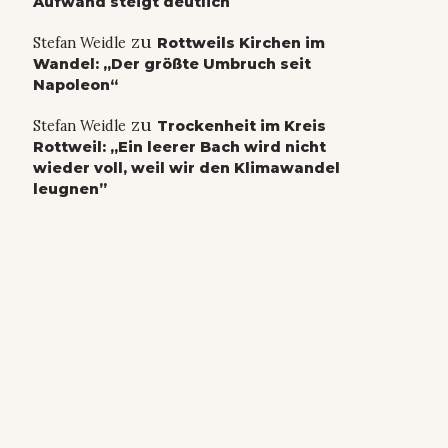
Aufwand steigt deutlich
zu
Stefan Weidle
Rottweils Kirchen im
Wandel: „Der größte Umbruch seit
Napoleon“
zu
Stefan Weidle
Trockenheit im Kreis
Rottweil: „Ein leerer Bach wird nicht
wieder voll, weil wir den Klimawandel
leugnen”