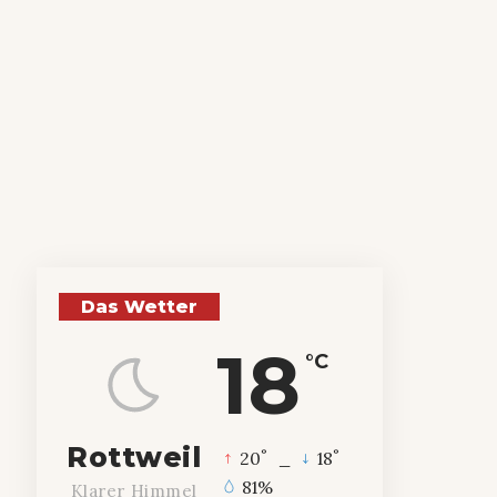
Das Wetter
18
°C
Rottweil
°
°
20
_
18
81%
Klarer Himmel