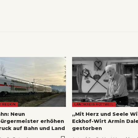
R REGION
LANDKREIS ROTTWEIL
hn: Neun
„Mit Herz und Seele Wi
ürgermeister erhöhen
Eckhof-Wirt Armin Dale
ruck auf Bahn und Land
gestorben