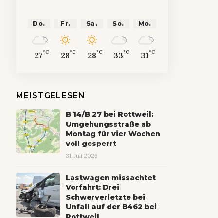
Do.
Fr.
Sa.
So.
Mo.
°C
°C
°C
°C
°C
27
28
28
33
31
MEISTGELESEN
B 14/B 27 bei Rottweil:
Umgehungsstraße ab
Montag für vier Wochen
voll gesperrt
31. Juli 2026
Lastwagen missachtet
Vorfahrt: Drei
Schwerverletzte bei
Unfall auf der B462 bei
Rottweil