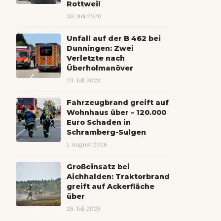
Rottweil
30. Juli 2026
Unfall auf der B 462 bei
Dunningen: Zwei
Verletzte nach
Überholmanöver
23. Juli 2026
Fahrzeugbrand greift auf
Wohnhaus über – 120.000
Euro Schaden in
Schramberg-Sulgen
1. August 2026
Großeinsatz bei
Aichhalden: Traktorbrand
greift auf Ackerfläche
über
25. Juli 2026