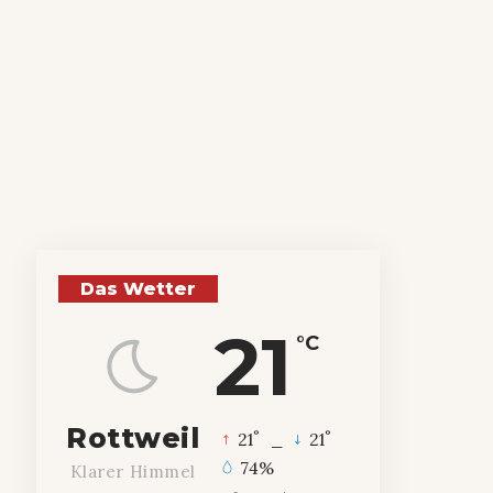
Das Wetter
21
°C
Rottweil
°
°
21
_
21
74%
Klarer Himmel