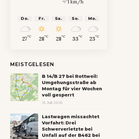
1 km/h
Do.
Fr.
Sa.
So.
Mo.
°C
°C
°C
°C
°C
27
28
28
33
23
MEISTGELESEN
B 14/B 27 bei Rottweil:
Umgehungsstraße ab
Montag für vier Wochen
voll gesperrt
31. Juli 2026
Lastwagen missachtet
Vorfahrt: Drei
Schwerverletzte bei
Unfall auf der B462 bei