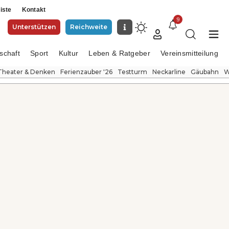
iste
Kontakt
9
Unterstützen
Reichweite
schaft
Sport
Kultur
Leben & Ratgeber
Vereinsmitteilung
Theater & Denken
Ferienzauber '26
Testturm
Neckarline
Gäubahn
W