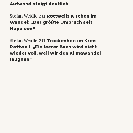
Aufwand steigt deutlich
zu
Stefan Weidle
Rottweils Kirchen im
Wandel: „Der größte Umbruch seit
Napoleon“
zu
Stefan Weidle
Trockenheit im Kreis
Rottweil: „Ein leerer Bach wird nicht
wieder voll, weil wir den Klimawandel
leugnen”