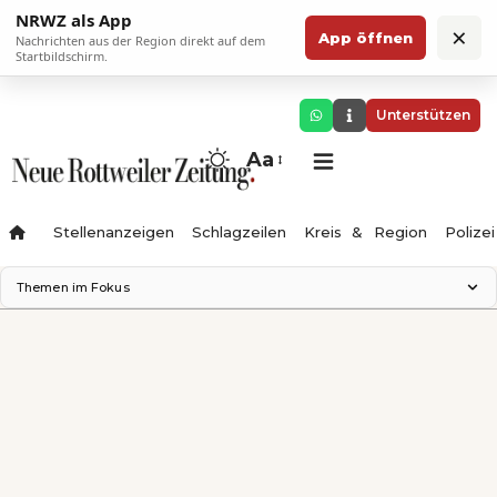
NRWZ als App
×
App öffnen
Nachrichten aus der Region direkt auf dem
Startbildschirm.
Unterstützen
Aa
Stellenanzeigen
Schlagzeilen
Kreis & Region
Polizei
Themen im Fokus
Landesgartenschau 2028
Zimmertheater Rottweil
Science Center
Ferienzauber '26
Testturm
Neckarline
Gäubahn