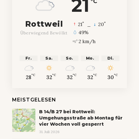
21
°C
Rottweil
°
°
21
_
20
49%
Überwiegend Bewölkt
2 km/h
Fr.
Sa.
So.
Mo.
Di.
°C
°C
°C
°C
°C
28
32
32
32
30
MEISTGELESEN
B 14/B 27 bei Rottweil:
Umgehungsstraße ab Montag für
vier Wochen voll gesperrt
31. Juli 2026