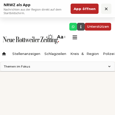
NRWZ als App
×
App öffnen
Nachrichten aus der Region direkt auf dem
Startbildschirm.
Unterstützen
Aa
Stellenanzeigen
Schlagzeilen
Kreis & Region
Polizei
Themen im Fokus
Landesgartenschau 2028
Zimmertheater Rottweil
Science Center
Ferienzauber '26
Testturm
Neckarline
Gäubahn