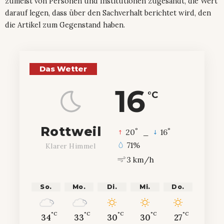
zumeist von Personen und Institutionen zugesandt, die Wert
darauf legen, dass über den Sachverhalt berichtet wird, den
die Artikel zum Gegenstand haben.
Das Wetter
16
°C
Rottweil
°
°
20
_
16
71%
Klarer Himmel
3 km/h
So.
Mo.
Di.
Mi.
Do.
°C
°C
°C
°C
°C
34
33
30
30
27