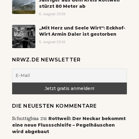
stürzt 80 Meter ab
5. August 2026
„Mit Herz und Seele Wirt“: Eckhof-
Wirt Armin Daler ist gestorben
5. August 2026
NRWZ.DE NEWSLETTER
DIE NEUESTEN KOMMENTARE
zu
Schuttigbiss
Rottweil: Der Neckar bekommt
eine neue Flussschleife – Pegelhäuschen
wird abgebaut