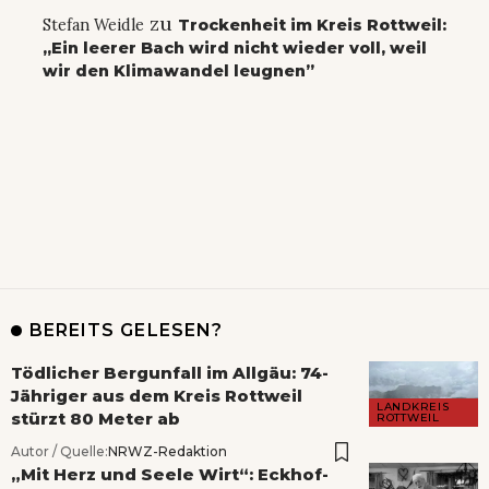
zu
Stefan Weidle
Trockenheit im Kreis Rottweil:
„Ein leerer Bach wird nicht wieder voll, weil
wir den Klimawandel leugnen”
BEREITS GELESEN?
Tödlicher Bergunfall im Allgäu: 74-
Jähriger aus dem Kreis Rottweil
LANDKREIS
stürzt 80 Meter ab
ROTTWEIL
Autor / Quelle:
NRWZ-Redaktion
„Mit Herz und Seele Wirt“: Eckhof-