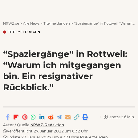
Wenn Orte erzählen ...
NRWZ.de
>
Alle News
>
Titelmeldungen
>
“Spaziergänge” in Rottweil: “Warum ich mitgegangen bin. Ein resignativer Rückblick.”
TITELMELDUNGEN
“Spaziergänge” in Rottweil:
“Warum ich mitgegangen
bin. Ein resignativer
Rückblick.”
Lesezeit 6 Min.
Autor / Quelle:
NRWZ-Redaktion
Veröffentlicht 27. Januar 2022 um 6.32 Uhr
Update 27. Januar 2022 um 8.37 Uhr
▣
PDF erzeugen