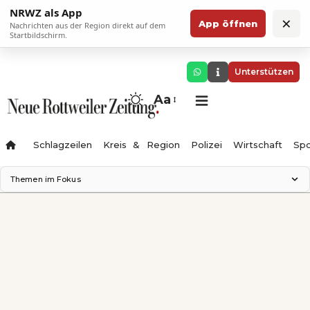
NRWZ als App
×
App öffnen
Nachrichten aus der Region direkt auf dem
Startbildschirm.
Unterstützen
Aa
Schlagzeilen
Kreis & Region
Polizei
Wirtschaft
Spo
Themen im Fokus
Landesgartenschau 2028
Science Center
Staatsmann: Theater & Denken
Ferienzauber '26
Testturm
Neckarline
Gäubahn