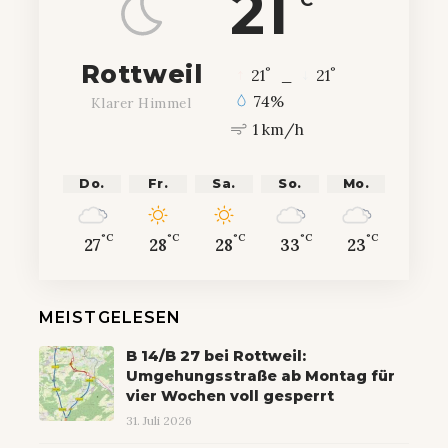
21
°C
Rottweil
°
°
21
_
21
74%
Klarer Himmel
1 km/h
Do.
Fr.
Sa.
So.
Mo.
°C
°C
°C
°C
°C
27
28
28
33
23
MEISTGELESEN
B 14/B 27 bei Rottweil:
Umgehungsstraße ab Montag für
vier Wochen voll gesperrt
31. Juli 2026