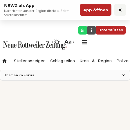
NRWZ als App
×
App öffnen
Nachrichten aus der Region direkt auf dem
Startbildschirm.
Unterstützen
Aa
Stellenanzeigen
Schlagzeilen
Kreis & Region
Polizei
Themen im Fokus
Landesgartenschau 2028
Zimmertheater Rottweil
Science Center
Ferienzauber '26
Testturm
Neckarline
Gäubahn