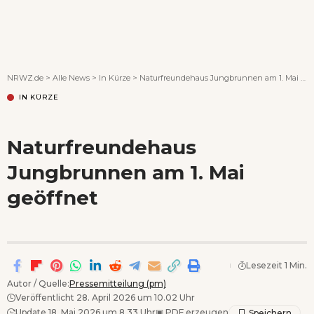
Wenn Orte erzählen ...
NRWZ.de
>
Alle News
>
In Kürze
>
Naturfreundehaus Jungbrunnen am 1. Mai geöffnet
IN KÜRZE
Naturfreundehaus
Jungbrunnen am 1. Mai
geöffnet
Lesezeit 1 Min.
Autor / Quelle:
Pressemitteilung (pm)
Veröffentlicht 28. April 2026 um 10.02 Uhr
Update 18. Mai 2026 um 8.33 Uhr
▣
PDF erzeugen