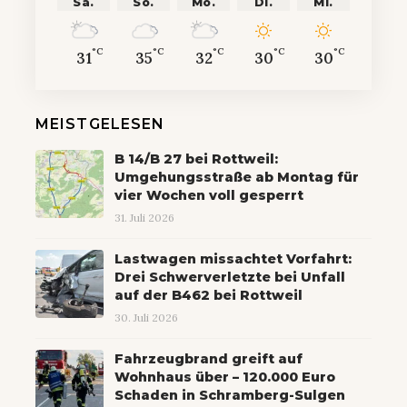
Sa.
So.
Mo.
Di.
Mi.
°C
°C
°C
°C
°C
31
35
32
30
30
MEISTGELESEN
B 14/B 27 bei Rottweil:
Umgehungsstraße ab Montag für
vier Wochen voll gesperrt
31. Juli 2026
Lastwagen missachtet Vorfahrt:
Drei Schwerverletzte bei Unfall
auf der B462 bei Rottweil
30. Juli 2026
Fahrzeugbrand greift auf
Wohnhaus über – 120.000 Euro
Schaden in Schramberg-Sulgen