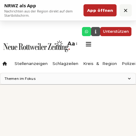
NRWZ als App
×
App öffnen
Nachrichten aus der Region direkt auf dem
Startbildschirm.
Unterstützen
Aa
Stellenanzeigen
Schlagzeilen
Kreis & Region
Polizei
Themen im Fokus
Landesgartenschau 2028
Zimmertheater Rottweil
Science Center
Ferienzauber '26
Testturm
Neckarline
Gäubahn