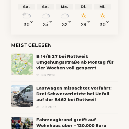
Sa.
So.
Mo.
Di.
Mi.
°C
°C
°C
°C
°C
30
35
32
29
30
MEISTGELESEN
B 14/B 27 bei Rottweil:
Umgehungsstraße ab Montag für
vier Wochen voll gesperrt
31. Juli 2026
Lastwagen missachtet Vorfahrt:
Drei Schwerverletzte bei Unfall
auf der B462 bei Rottweil
30. Juli 2026
Fahrzeugbrand greift auf
Wohnhaus über – 120.000 Euro