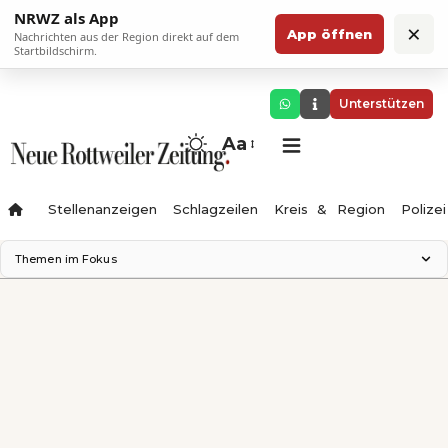
NRWZ als App
×
App öffnen
Nachrichten aus der Region direkt auf dem
Startbildschirm.
Unterstützen
Aa
Stellenanzeigen
Schlagzeilen
Kreis & Region
Polizei
Themen im Fokus
Landesgartenschau 2028
Zimmertheater Rottweil
Science Center
Ferienzauber '26
Testturm
Neckarline
Gäubahn