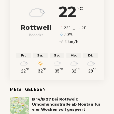
22
°C
Rottweil
°
°
22
_
21
50%
Bedeckt
2 km/h
Fr.
Sa.
So.
Mo.
Di.
°C
°C
°C
°C
°C
22
32
35
32
29
MEISTGELESEN
B 14/B 27 bei Rottweil:
Umgehungsstraße ab Montag für
vier Wochen voll gesperrt