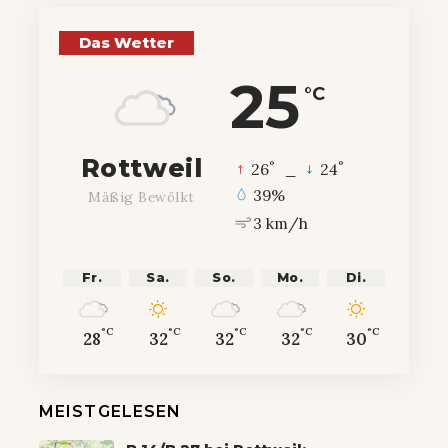
Das Wetter
25
°C
Rottweil
°
°
26
_
24
39%
Mäßig Bewölkt
3 km/h
Fr.
Sa.
So.
Mo.
Di.
°C
°C
°C
°C
°C
28
32
32
32
30
MEISTGELESEN