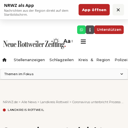
NRWZ als App
×
App öffnen
Nachrichten aus der Region direkt auf dem
Startbildschirm.
Unterstützen
Aa
Stellenanzeigen
Schlagzeilen
Kreis & Region
Polizei
Themen im Fokus
Landesgartenschau 2028
Zimmertheater Rottweil
Science Center
NRWZ.de
>
Alle News
>
Landkreis Rottweil
>
Coronavirus unterbricht Prozess gegen mutmaßlichen Jobcenter-Messerstecher
Ferienzauber '26
LANDKREIS ROTTWEIL
Testturm
Neckarline
Gäubahn