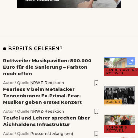
BEREITS GELESEN?
Rottweiler Musikpavillon: 800.000
4
Euro für die Sanierung – Farbton
LANDESGARTENS
noch offen
ROTTWEIL
Autor / Quelle:
NRWZ-Redaktion
Fearless V beim Metalacker
Tennenbronn: Ex-Primal-Fear-
Musiker geben erstes Konzert
KULTUR
Autor / Quelle:
NRWZ-Redaktion
Teufel und Lehrer sprechen über
Aichhaldens Infrastruktur
LANDKREIS
ROTTWEIL
Autor / Quelle:
Pressemitteilung (pm)