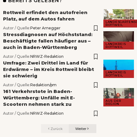
BEREITS GELESEN?
Rottweil erfindet den autofreien
Platz, auf dem Autos fahren
LANDESGARTENS
ROTTWEIL
Autor / Quelle:
Peter Arnegger
Stressdiagnosen auf Höchststand:
Beschäftigte fallen häufiger aus –
LANDKREIS
auch in Baden-Württemberg
ROTTWEIL
Autor / Quelle:
NRWZ-Redaktion
Umfrage: Zwei Drittel im Land für
Erdwärme – im Kreis Rottweil bleibt
LANDKREIS
sie schwierig
ROTTWEIL
Autor / Quelle:
Redaktion/pm
161 Verkehrstote in Baden-
Württemberg: Unfälle mit E-
AUS DER
Scootern nehmen stark zu
REGION
Autor / Quelle:
NRWZ-Redaktion
Zurück
Weiter