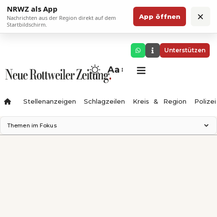
NRWZ als App
×
App öffnen
Nachrichten aus der Region direkt auf dem
Startbildschirm.
Unterstützen
Aa
Stellenanzeigen
Schlagzeilen
Kreis & Region
Polizei
Themen im Fokus
Landesgartenschau 2028
Zimmertheater Rottweil
Science Center
Ferienzauber '26
Testturm
Neckarline
Gäubahn