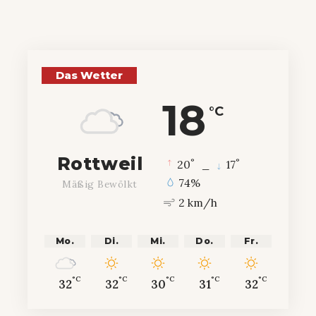
Das Wetter
18
°C
Rottweil
°
°
20
_
17
74%
Mäßig Bewölkt
2 km/h
Mo.
Di.
Mi.
Do.
Fr.
°C
°C
°C
°C
°C
32
32
30
31
32