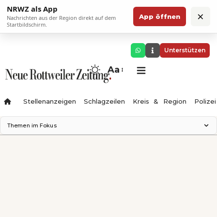
NRWZ als App
×
App öffnen
Nachrichten aus der Region direkt auf dem
Startbildschirm.
Unterstützen
Aa
Stellenanzeigen
Schlagzeilen
Kreis & Region
Polizei
Themen im Fokus
Landesgartenschau 2028
Zimmertheater Rottweil
Science Center
Ferienzauber '26
Testturm
Neckarline
Gäubahn