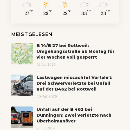
°C
°C
°C
°C
°C
27
28
28
33
23
MEISTGELESEN
B 14/B 27 bei Rottweil:
Umgehungsstraße ab Montag für
vier Wochen voll gesperrt
31. Juli 2026
Lastwagen missachtet Vorfahrt:
Drei Schwerverletzte bei Unfall
auf der B462 bei Rottweil
30. Juli 2026
Unfall auf der B 462 bei
Dunningen: Zwei Verletzte nach
Überholmanöver
23. Juli 2026