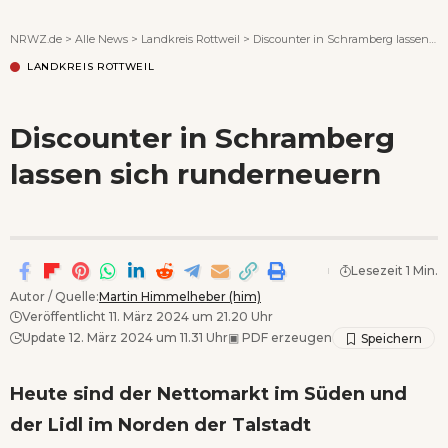
Wenn Orte erzählen ...
NRWZ.de
>
Alle News
>
Landkreis Rottweil
>
Discounter in Schramberg lassen sich runderneuern
LANDKREIS ROTTWEIL
Discounter in Schramberg
lassen sich runderneuern
Lesezeit 1 Min.
Autor / Quelle:
Martin Himmelheber (him)
Veröffentlicht 11. März 2024 um 21.20 Uhr
Update 12. März 2024 um 11.31 Uhr
▣
PDF erzeugen
Heute sind der Nettomarkt im Süden und
der Lidl im Norden der Talstadt