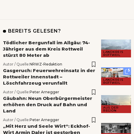
BEREITS GELESEN?
Tödlicher Bergunfall im Allgäu: 74-
Jähriger aus dem Kreis Rottweil
LANDKREIS
stürzt 80 Meter ab
ROTTWEIL
Autor / Quelle:
NRWZ-Redaktion
Gasgeruch: Feuerwehreinsatz in der
5
Rottweiler Innenstadt –
LANDKREIS
Löschfahrzeug verunfallt
ROTTWEIL
Autor / Quelle:
Peter Arnegger
Gäubahn: Neun Oberbürgermeister
erhöhen den Druck auf Bahn und
AUS DER
Land
REGION
Autor / Quelle:
Peter Arnegger
„Mit Herz und Seele Wirt“: Eckhof-
Wirt Armin Daler ist gestorben