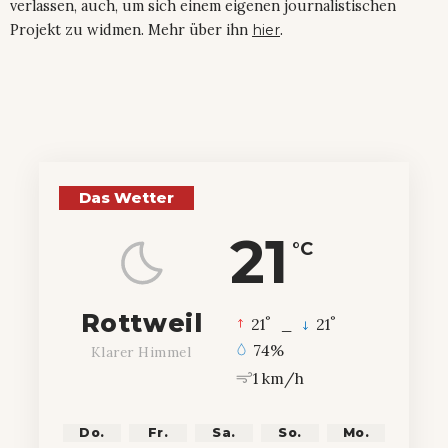
verlassen, auch, um sich einem eigenen journalistischen
Projekt zu widmen. Mehr über ihn
hier
.
Das Wetter
21
°C
Rottweil
°
°
21
_
21
74%
Klarer Himmel
1 km/h
Do.
Fr.
Sa.
So.
Mo.