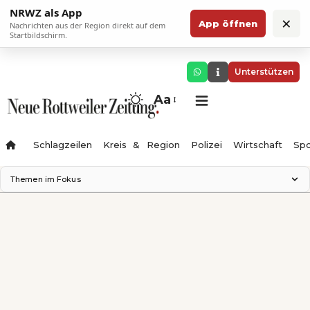
NRWZ als App
×
App öffnen
Nachrichten aus der Region direkt auf dem
Startbildschirm.
Unterstützen
Aa
Schlagzeilen
Kreis & Region
Polizei
Wirtschaft
Spo
Themen im Fokus
Landesgartenschau 2028
Science Center
Staatsmann: Theater & Denken
Ferienzauber '26
Testturm
Neckarline
Gäubahn