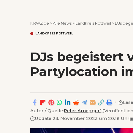
NRWZ.de
>
Alle News
>
Landkreis Rottweil
>
DJs begei
LANDKREIS ROTTWEIL
DJs begeistert 
Partylocation i
Lese
Autor / Quelle:
Peter Arnegger
Veröffentlic
Update 23. November 2023 um 20.18 Uhr