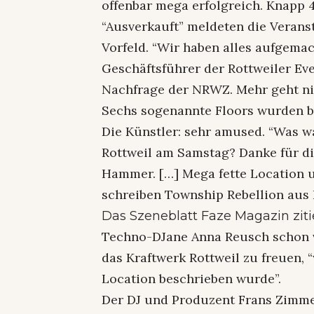
offenbar mega erfolgreich. Knapp 
“Ausverkauft” meldeten die Verans
Vorfeld. “Wir haben alles aufgemach
Geschäftsführer der Rottweiler Ev
Nachfrage der NRWZ. Mehr geht nic
Sechs sogenannte Floors wurden b
Die Künstler: sehr amused. “Was war
Rottweil am Samstag? Danke für d
Hammer. […] Mega fette Location u
schreiben Township Rebellion aus B
Das Szeneblatt Faze Magazin zitie
Techno-DJane Anna Reusch schon vo
das Kraftwerk Rottweil zu freuen, 
Location beschrieben wurde”.
Der DJ und Produzent Frans Zimmer 