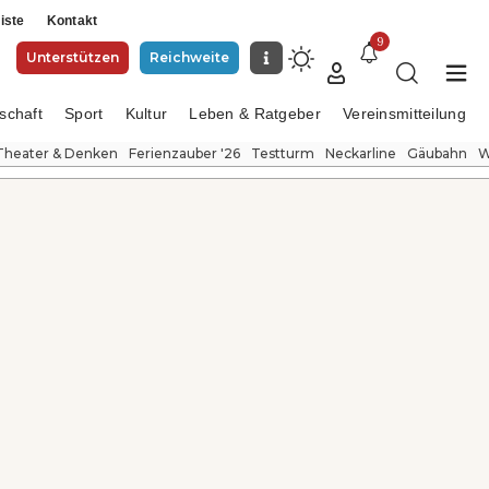
iste
Kontakt
9
Unterstützen
Reichweite
schaft
Sport
Kultur
Leben & Ratgeber
Vereinsmitteilung
Theater & Denken
Ferienzauber '26
Testturm
Neckarline
Gäubahn
W