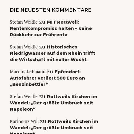
DIE NEUESTEN KOMMENTARE
zu
Stefan Weidle
MIT Rottweil:
Rentenkompromiss halten – keine
Rückkehr zur Frührente
zu
Stefan Weidle
Historisches
Niedrigwasser auf dem Rhein trifft
die Wirtschaft mit voller Wucht
zu
Marcus Lehmann
Epfendorf:
Autofahrer verliert 500 Euro an
„Benzinbettler“
zu
Stefan Weidle
Rottweils Kirchen im
Wandel: „Der größte Umbruch seit
Napoleon“
zu
Karlheinz Will
Rottweils Kirchen im
Wandel: „Der größte Umbruch seit