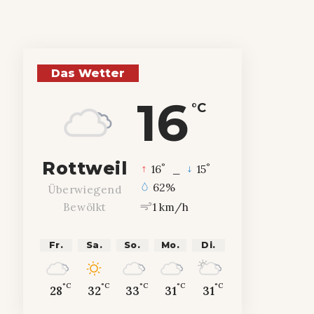
Das Wetter
16
°C
Rottweil
°
°
16
_
15
62%
Überwiegend
1 km/h
Bewölkt
Fr.
Sa.
So.
Mo.
Di.
°C
°C
°C
°C
°C
28
32
33
31
31