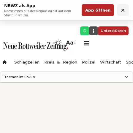
NRWZ als App
×
App öffnen
Nachrichten aus der Region direkt auf dem
Startbildschirm.
Unterstützen
Aa
Schlagzeilen
Kreis & Region
Polizei
Wirtschaft
Spo
Themen im Fokus
Landesgartenschau 2028
Science Center
Staatsmann: Theater & Denken
Ferienzauber '26
Testturm
Neckarline
Gäubahn