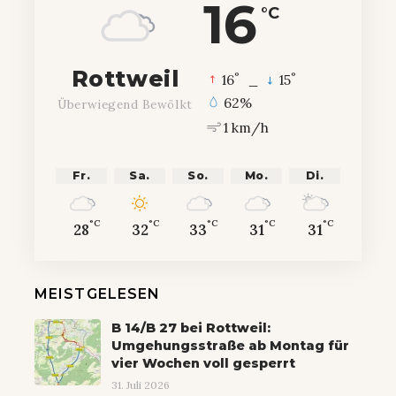
16
°C
Rottweil
°
°
16
_
15
62%
Überwiegend Bewölkt
1 km/h
Fr.
Sa.
So.
Mo.
Di.
°C
°C
°C
°C
°C
28
32
33
31
31
MEISTGELESEN
B 14/B 27 bei Rottweil:
Umgehungsstraße ab Montag für
vier Wochen voll gesperrt
31. Juli 2026