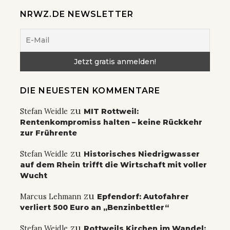
NRWZ.DE NEWSLETTER
DIE NEUESTEN KOMMENTARE
zu
Stefan Weidle
MIT Rottweil:
Rentenkompromiss halten – keine Rückkehr
zur Frührente
zu
Stefan Weidle
Historisches Niedrigwasser
auf dem Rhein trifft die Wirtschaft mit voller
Wucht
zu
Marcus Lehmann
Epfendorf: Autofahrer
verliert 500 Euro an „Benzinbettler“
zu
Stefan Weidle
Rottweils Kirchen im Wandel: