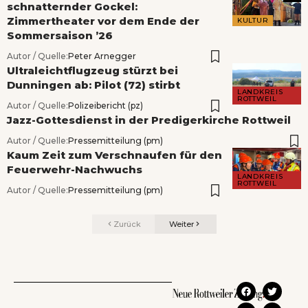
schnatternder Gockel:
Zimmertheater vor dem Ende der
KULTUR
Sommersaison ’26
Autor / Quelle:
Peter Arnegger
Ultraleichtflugzeug stürzt bei
Dunningen ab: Pilot (72) stirbt
LANDKREIS
ROTTWEIL
Autor / Quelle:
Polizeibericht (pz)
Jazz-Gottesdienst in der Predigerkirche Rottweil
Autor / Quelle:
Pressemitteilung (pm)
Kaum Zeit zum Verschnaufen für den
Feuerwehr-Nachwuchs
LANDKREIS
ROTTWEIL
Autor / Quelle:
Pressemitteilung (pm)
Zurück
Weiter