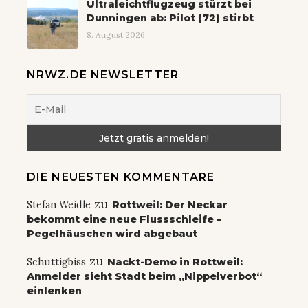
Ultraleichtflugzeug stürzt bei
Dunningen ab: Pilot (72) stirbt
8. August 2026
NRWZ.DE NEWSLETTER
DIE NEUESTEN KOMMENTARE
zu
Stefan Weidle
Rottweil: Der Neckar
bekommt eine neue Flussschleife –
Pegelhäuschen wird abgebaut
zu
Schuttigbiss
Nackt-Demo in Rottweil:
Anmelder sieht Stadt beim „Nippelverbot“
einlenken