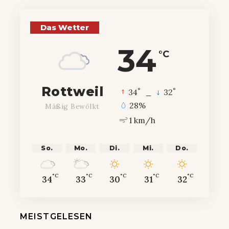
Das Wetter
34
°C
Rottweil
°
°
34
_
32
28%
Mäßig Bewölkt
1 km/h
So.
Mo.
Di.
Mi.
Do.
°C
°C
°C
°C
°C
34
33
30
31
32
MEISTGELESEN