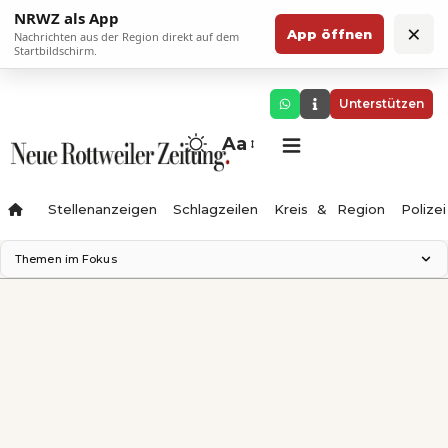
NRWZ als App
×
App öffnen
Nachrichten aus der Region direkt auf dem
Startbildschirm.
Unterstützen
Aa
Stellenanzeigen
Schlagzeilen
Kreis & Region
Polizei
Themen im Fokus
Landesgartenschau 2028
Zimmertheater Rottweil
Science Center
Ferienzauber '26
Testturm
Neckarline
Gäubahn