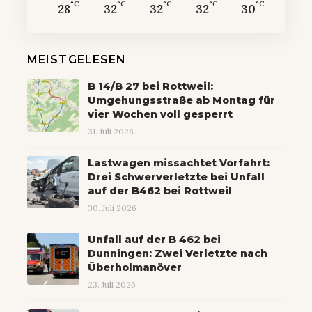
°C
°C
°C
°C
°C
28
32
32
32
30
MEISTGELESEN
B 14/B 27 bei Rottweil:
Umgehungsstraße ab Montag für
vier Wochen voll gesperrt
31. Juli 2026
Lastwagen missachtet Vorfahrt:
Drei Schwerverletzte bei Unfall
auf der B462 bei Rottweil
30. Juli 2026
Unfall auf der B 462 bei
Dunningen: Zwei Verletzte nach
Überholmanöver
23. Juli 2026