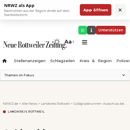
NRWZ als App
×
App öffnen
Nachrichten aus der Region direkt auf dem
Startbildschirm.
Unterstützen
Aa
Stellenanzeigen
Schlagzeilen
Kreis & Region
Polizei
Themen im Fokus
Landesgartenschau 2028
Zimmertheater Rottweil
Science Center
NRWZ.de
>
Alle News
>
Landkreis Rottweil
>
Goldgrubbrunnen: Ausschuss beschließt Neukauf für 25.000 Euro
Ferienzauber '26
LANDKREIS ROTTWEIL
Testturm
Neckarline
Gäubahn