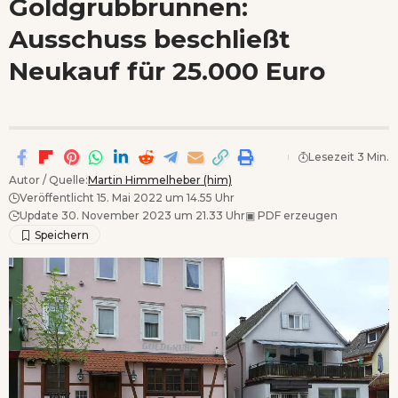
Goldgrubbrunnen:
Wenn Orte erzählen ...
Ausschuss beschließt
- Anzeige -
Neukauf für 25.000 Euro
Lesezeit 3 Min.
Autor / Quelle:
Martin Himmelheber (him)
Veröffentlicht 15. Mai 2022 um 14.55 Uhr
Update 30. November 2023 um 21.33 Uhr
▣
PDF erzeugen