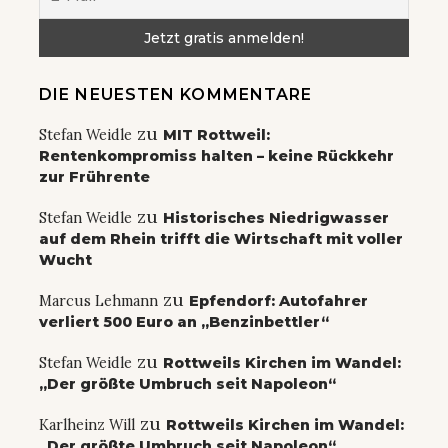
DIE NEUESTEN KOMMENTARE
zu
Stefan Weidle
MIT Rottweil:
Rentenkompromiss halten – keine Rückkehr
zur Frührente
zu
Stefan Weidle
Historisches Niedrigwasser
auf dem Rhein trifft die Wirtschaft mit voller
Wucht
zu
Marcus Lehmann
Epfendorf: Autofahrer
verliert 500 Euro an „Benzinbettler“
zu
Stefan Weidle
Rottweils Kirchen im Wandel:
„Der größte Umbruch seit Napoleon“
zu
Karlheinz Will
Rottweils Kirchen im Wandel:
„Der größte Umbruch seit Napoleon“