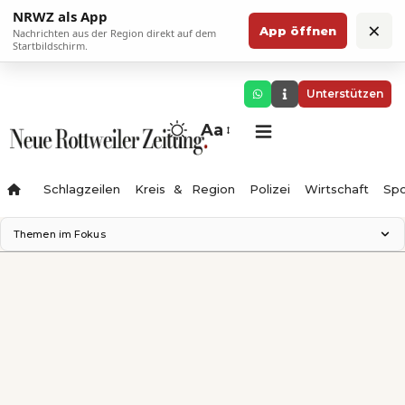
NRWZ als App
×
App öffnen
Nachrichten aus der Region direkt auf dem
Startbildschirm.
Unterstützen
Aa
Schlagzeilen
Kreis & Region
Polizei
Wirtschaft
Spo
Themen im Fokus
Landesgartenschau 2028
Science Center
Staatsmann: Theater & Denken
Ferienzauber '26
Testturm
Neckarline
Gäubahn