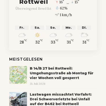
Rottweil
°
°
16
_
15
62%
Überwiegend Bewölkt
1 km/h
Fr.
Sa.
So.
Mo.
Di.
°C
°C
°C
°C
°C
28
32
33
31
31
MEISTGELESEN
B 14/B 27 bei Rottweil:
Umgehungsstraße ab Montag für
vier Wochen voll gesperrt
31. Juli 2026
Lastwagen missachtet Vorfahrt:
Drei Schwerverletzte bei Unfall
auf der B462 bei Rottweil