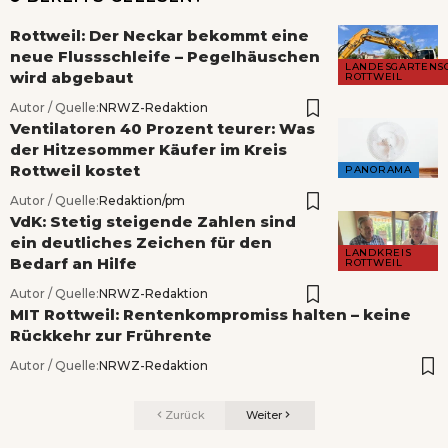
Rottweil: Der Neckar bekommt eine
neue Flussschleife – Pegelhäuschen
LANDESGARTENS
wird abgebaut
ROTTWEIL
Autor / Quelle:
NRWZ-Redaktion
Ventilatoren 40 Prozent teurer: Was
der Hitzesommer Käufer im Kreis
Rottweil kostet
PANORAMA
Autor / Quelle:
Redaktion/pm
VdK: Stetig steigende Zahlen sind
ein deutliches Zeichen für den
LANDKREIS
Bedarf an Hilfe
ROTTWEIL
Autor / Quelle:
NRWZ-Redaktion
MIT Rottweil: Rentenkompromiss halten – keine
Rückkehr zur Frührente
Autor / Quelle:
NRWZ-Redaktion
Zurück
Weiter