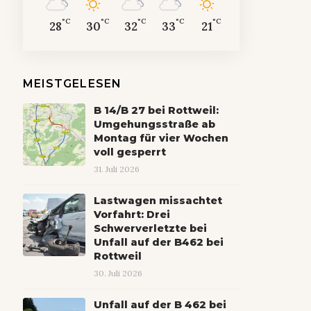
°C
°C
°C
°C
°C
28
30
32
33
21
MEISTGELESEN
B 14/B 27 bei Rottweil:
Umgehungsstraße ab
Montag für vier Wochen
voll gesperrt
31. Juli 2026
Lastwagen missachtet
Vorfahrt: Drei
Schwerverletzte bei
Unfall auf der B462 bei
Rottweil
30. Juli 2026
Unfall auf der B 462 bei