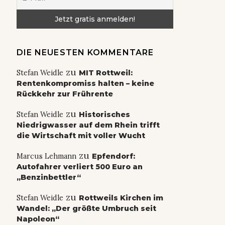
DIE NEUESTEN KOMMENTARE
zu
Stefan Weidle
MIT Rottweil:
Rentenkompromiss halten – keine
Rückkehr zur Frührente
zu
Stefan Weidle
Historisches
Niedrigwasser auf dem Rhein trifft
die Wirtschaft mit voller Wucht
zu
Marcus Lehmann
Epfendorf:
Autofahrer verliert 500 Euro an
„Benzinbettler“
zu
Stefan Weidle
Rottweils Kirchen im
Wandel: „Der größte Umbruch seit
Napoleon“