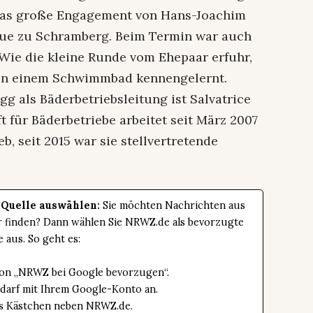
 das große Engagement von Hans-Joachim
eue zu Schramberg. Beim Termin war auch
 Wie die kleine Runde vom Ehepaar erfuhr,
 in einem Schwimmbad kennengelernt.
g als Bäderbetriebsleitung ist Salvatrice
t für Bäderbetriebe arbeitet seit März 2007
b, seit 2015 war sie stellvertretende
 Quelle auswählen:
Sie möchten Nachrichten aus
er finden? Dann wählen Sie NRWZ.de als bevorzugte
e aus. So geht es:
tton „NRWZ bei Google bevorzugen“.
edarf mit Ihrem Google-Konto an.
das Kästchen neben NRWZ.de.