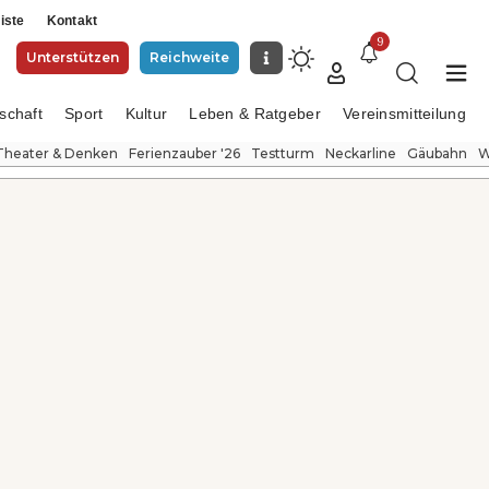
iste
Kontakt
9
Unterstützen
Reichweite
schaft
Sport
Kultur
Leben & Ratgeber
Vereinsmitteilung
Theater & Denken
Ferienzauber '26
Testturm
Neckarline
Gäubahn
W