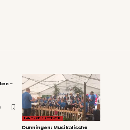
ten –
n
LANDKREIS ROTTWEIL
Dunningen: Musikalische