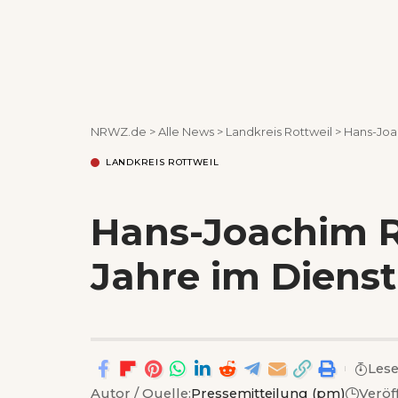
NRWZ.de
>
Alle News
>
Landkreis Rottweil
>
Hans-Joa
LANDKREIS ROTTWEIL
Hans-Joachim R
Jahre im Dienst
Lese
Autor / Quelle:
Pressemitteilung (pm)
Veröf