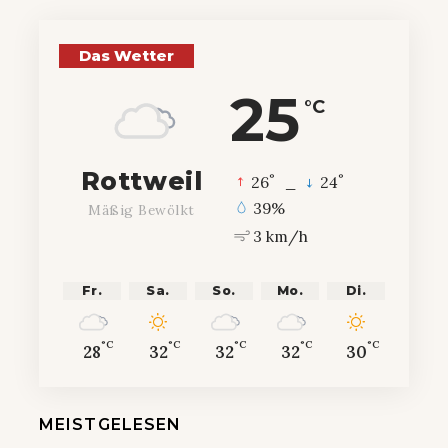
Das Wetter
25
°C
Rottweil
°
°
26
_
24
39%
Mäßig Bewölkt
3 km/h
Fr.
Sa.
So.
Mo.
Di.
°C
°C
°C
°C
°C
28
32
32
32
30
MEISTGELESEN