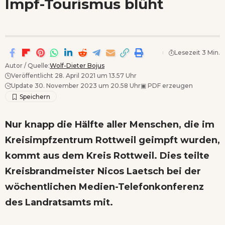
Impf-Tourismus blüht
Wenn Orte erzählen ...
- Anzeige -
Lesezeit 3 Min.
Autor / Quelle:
Wolf-Dieter Bojus
Veröffentlicht 28. April 2021 um 13.57 Uhr
Update 30. November 2023 um 20.58 Uhr
▣
PDF erzeugen
Nur knapp die Hälfte aller Menschen, die im
Kreisimpfzentrum Rottweil geimpft wurden,
kommt aus dem Kreis Rottweil. Dies teilte
Kreisbrandmeister Nicos Laetsch bei der
wöchentlichen Medien-Telefonkonferenz
des Landratsamts mit.