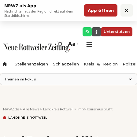
NRWZ als App
×
App öffnen
Nachrichten aus der Region direkt auf dem
Startbildschirm.
Unterstützen
Aa
Stellenanzeigen
Schlagzeilen
Kreis & Region
Polizei
Themen im Fokus
Landesgartenschau 2028
Zimmertheater Rottweil
Science Center
NRWZ.de
>
Alle News
>
Landkreis Rottweil
>
Impf-Tourismus blüht
Ferienzauber '26
LANDKREIS ROTTWEIL
Testturm
Neckarline
Gäubahn