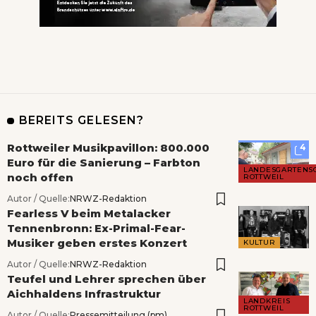
BEREITS GELESEN?
Rottweiler Musikpavillon: 800.000
4
Euro für die Sanierung – Farbton
LANDESGARTENS
noch offen
ROTTWEIL
Autor / Quelle:
NRWZ-Redaktion
Fearless V beim Metalacker
Tennenbronn: Ex-Primal-Fear-
Musiker geben erstes Konzert
KULTUR
Autor / Quelle:
NRWZ-Redaktion
Teufel und Lehrer sprechen über
Aichhaldens Infrastruktur
LANDKREIS
ROTTWEIL
Autor / Quelle:
Pressemitteilung (pm)