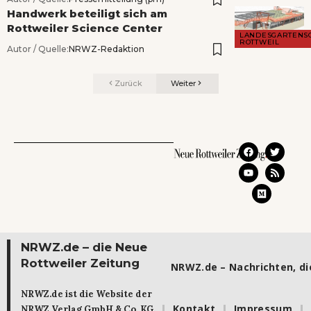
Handwerk beteiligt sich am
Rottweiler Science Center
LANDESGARTENS
ROTTWEIL
Autor / Quelle:
NRWZ-Redaktion
Zurück
Weiter
NRWZ.de – die Neue
Rottweiler Zeitung
NRWZ.de – Nachrichten, die
NRWZ.de ist die Website der
Kontakt
Impressum
NRWZ Verlag GmbH & Co. KG.