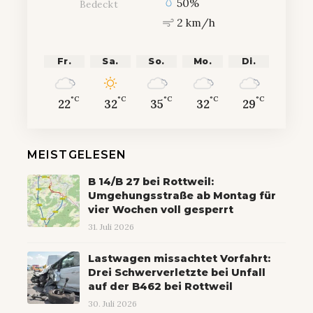
50%
Bedeckt
2 km/h
Fr.
Sa.
So.
Mo.
Di.
°C
°C
°C
°C
°C
22
32
35
32
29
MEISTGELESEN
B 14/B 27 bei Rottweil:
Umgehungsstraße ab Montag für
vier Wochen voll gesperrt
31. Juli 2026
Lastwagen missachtet Vorfahrt:
Drei Schwerverletzte bei Unfall
auf der B462 bei Rottweil
30. Juli 2026