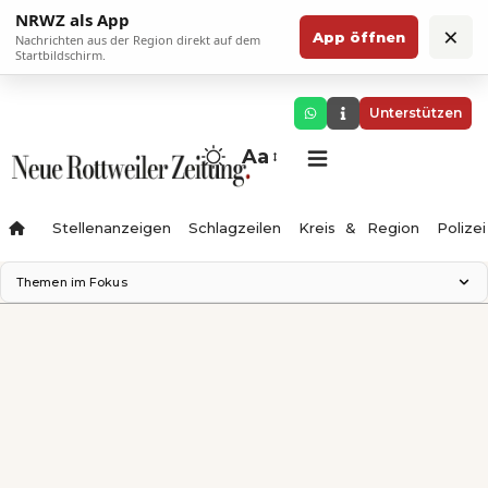
NRWZ als App
×
App öffnen
Nachrichten aus der Region direkt auf dem
Startbildschirm.
Unterstützen
Aa
Stellenanzeigen
Schlagzeilen
Kreis & Region
Polizei
Themen im Fokus
Landesgartenschau 2028
Zimmertheater Rottweil
Science Center
Ferienzauber '26
Testturm
Neckarline
Gäubahn