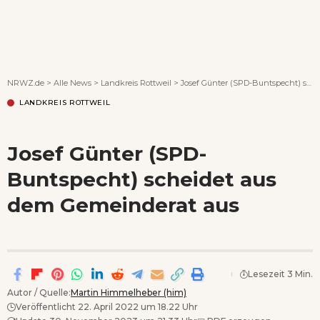
Wenn Orte erzählen ...
NRWZ.de
>
Alle News
>
Landkreis Rottweil
>
Josef Günter (SPD-Buntspecht) scheidet aus dem Gemeinderat aus
LANDKREIS ROTTWEIL
Josef Günter (SPD-
Buntspecht) scheidet aus
dem Gemeinderat aus
Lesezeit 3 Min.
Autor / Quelle:
Martin Himmelheber (him)
Veröffentlicht 22. April 2022 um 18.22 Uhr