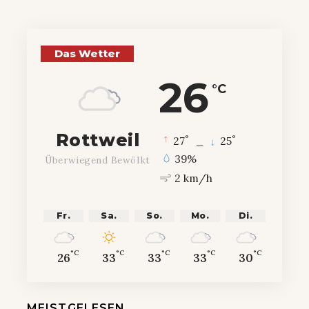
Das Wetter
26
°C
Rottweil
°
°
27
_
25
39%
Überwiegend Bewölkt
2 km/h
Fr.
Sa.
So.
Mo.
Di.
°C
°C
°C
°C
°C
26
33
33
33
30
MEISTGELESEN