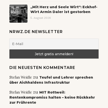
„Mit Herz und Seele Wirt“: Eckhof-
Wirt Armin Daler ist gestorben
5. August 2026
NRWZ.DE NEWSLETTER
DIE NEUESTEN KOMMENTARE
zu
Stefan Weidle
Teufel und Lehrer sprechen
über Aichhaldens Infrastruktur
zu
Stefan Weidle
MIT Rottweil:
Rentenkompromiss halten – keine Rückkehr
zur Frührente