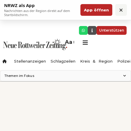
NRWZ als App
×
App öffnen
Nachrichten aus der Region direkt auf dem
Startbildschirm.
Unterstützen
Aa
Stellenanzeigen
Schlagzeilen
Kreis & Region
Polizei
Themen im Fokus
Landesgartenschau 2028
Zimmertheater Rottweil
Science Center
Ferienzauber '26
Testturm
Neckarline
Gäubahn