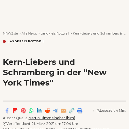
Wenn Orte erzählen ...
NRWZ.de
>
Alle News
>
Landkreis Rottweil
>
Kern-Liebers und Schramberg in der “New York Times”
LANDKREIS ROTTWEIL
Kern-Liebers und
Schramberg in der “New
York Times”
Lesezeit 4 Min.
Autor / Quelle:
Martin Himmelheber (him)
Veröffentlicht 21. März 2021 um 17.04 Uhr