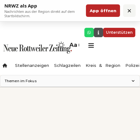
NRWZ als App
×
App öffnen
Nachrichten aus der Region direkt auf dem
Startbildschirm.
Unterstützen
Aa
Stellenanzeigen
Schlagzeilen
Kreis & Region
Polizei
Themen im Fokus
Landesgartenschau 2028
Zimmertheater Rottweil
Science Center
Ferienzauber '26
Testturm
Neckarline
Gäubahn