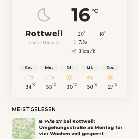
16
°C
Rottweil
°
°
20
_
16
71%
Klarer Himmel
3 km/h
So.
Mo.
Di.
Mi.
Do.
°C
°C
°C
°C
°C
34
33
30
30
27
MEISTGELESEN
B 14/B 27 bei Rottweil:
Umgehungsstraße ab Montag für
vier Wochen voll gesperrt