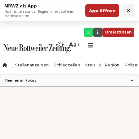
NRWZ als App
×
App öffnen
Nachrichten aus der Region direkt auf dem
Startbildschirm.
Unterstützen
Aa
Stellenanzeigen
Schlagzeilen
Kreis & Region
Polizei
Themen im Fokus
Landesgartenschau 2028
Zimmertheater Rottweil
Science Center
Ferienzauber '26
Testturm
Neckarline
Gäubahn