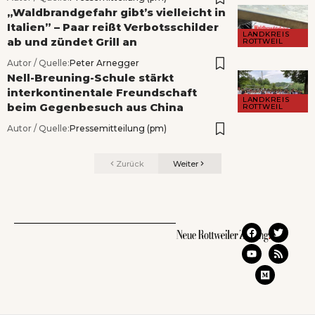
„Waldbrandgefahr gibt’s vielleicht in
Italien” – Paar reißt Verbotsschilder
LANDKREIS
ab und zündet Grill an
ROTTWEIL
Autor / Quelle:
Peter Arnegger
Nell-Breuning-Schule stärkt
interkontinentale Freundschaft
LANDKREIS
beim Gegenbesuch aus China
ROTTWEIL
Autor / Quelle:
Pressemitteilung (pm)
Zurück
Weiter