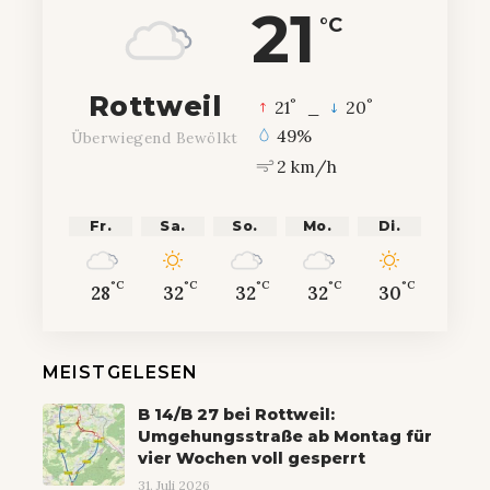
21
°C
Rottweil
°
°
21
_
20
49%
Überwiegend Bewölkt
2 km/h
Fr.
Sa.
So.
Mo.
Di.
°C
°C
°C
°C
°C
28
32
32
32
30
MEISTGELESEN
B 14/B 27 bei Rottweil:
Umgehungsstraße ab Montag für
vier Wochen voll gesperrt
31. Juli 2026