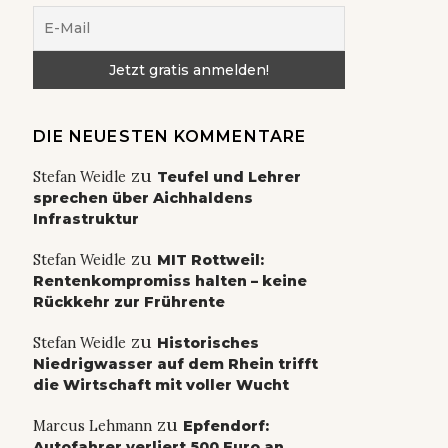
DIE NEUESTEN KOMMENTARE
zu
Stefan Weidle
Teufel und Lehrer
sprechen über Aichhaldens
Infrastruktur
zu
Stefan Weidle
MIT Rottweil:
Rentenkompromiss halten – keine
Rückkehr zur Frührente
zu
Stefan Weidle
Historisches
Niedrigwasser auf dem Rhein trifft
die Wirtschaft mit voller Wucht
zu
Marcus Lehmann
Epfendorf:
Autofahrer verliert 500 Euro an