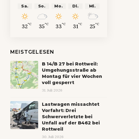
Sa.
So.
Mo.
Di.
Mi.
°C
°C
°C
°C
°C
32
35
33
31
25
MEISTGELESEN
B 14/B 27 bei Rottweil:
Umgehungsstraße ab
Montag für vier Wochen
voll gesperrt
31. Juli 2026
Lastwagen missachtet
Vorfahrt: Drei
Schwerverletzte bei
Unfall auf der B462 bei
Rottweil
30. Juli 2026