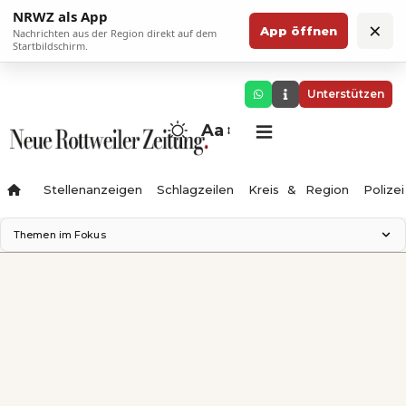
NRWZ als App
×
App öffnen
Nachrichten aus der Region direkt auf dem
Startbildschirm.
Unterstützen
Aa
Stellenanzeigen
Schlagzeilen
Kreis & Region
Polizei
Themen im Fokus
Landesgartenschau 2028
Zimmertheater Rottweil
Science Center
Ferienzauber '26
Testturm
Neckarline
Gäubahn