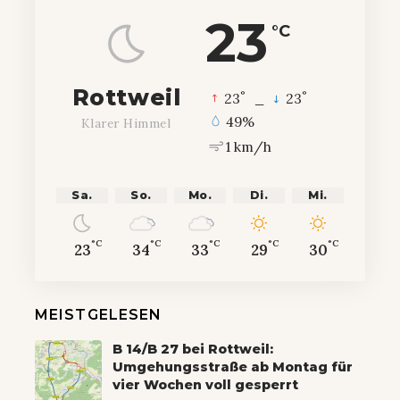
23
°C
Rottweil
°
°
23
_
23
49%
Klarer Himmel
1 km/h
Sa.
So.
Mo.
Di.
Mi.
°C
°C
°C
°C
°C
23
34
33
29
30
MEISTGELESEN
B 14/B 27 bei Rottweil:
Umgehungsstraße ab Montag für
vier Wochen voll gesperrt