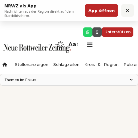
NRWZ als App
×
App öffnen
Nachrichten aus der Region direkt auf dem
Startbildschirm.
Unterstützen
Aa
Stellenanzeigen
Schlagzeilen
Kreis & Region
Polizei
Themen im Fokus
Landesgartenschau 2028
Zimmertheater Rottweil
Science Center
Ferienzauber '26
Testturm
Neckarline
Gäubahn