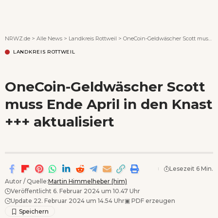
Wenn Orte erzählen ...
NRWZ.de
>
Alle News
>
Landkreis Rottweil
>
OneCoin-Geldwäscher Scott muss Ende April in den Knast +++ aktualisiert
LANDKREIS ROTTWEIL
OneCoin-Geldwäscher Scott
muss Ende April in den Knast
+++ aktualisiert
Lesezeit 6 Min.
Autor / Quelle:
Martin Himmelheber (him)
Veröffentlicht 6. Februar 2024 um 10.47 Uhr
Update 22. Februar 2024 um 14.54 Uhr
▣
PDF erzeugen