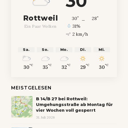
30
Rottweil
°
°
30
_
28
31%
Ein Paar Wolken
2 km/h
Sa.
So.
Mo.
Di.
Mi.
°C
°C
°C
°C
°C
30
35
32
29
30
MEISTGELESEN
B 14/B 27 bei Rottweil:
Umgehungsstraße ab Montag für
vier Wochen voll gesperrt
31. Juli 2026