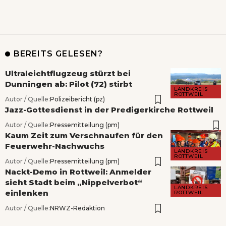
BEREITS GELESEN?
Ultraleichtflugzeug stürzt bei
Dunningen ab: Pilot (72) stirbt
LANDKREIS
ROTTWEIL
Autor / Quelle:
Polizeibericht (pz)
Jazz-Gottesdienst in der Predigerkirche Rottweil
Autor / Quelle:
Pressemitteilung (pm)
Kaum Zeit zum Verschnaufen für den
Feuerwehr-Nachwuchs
LANDKREIS
ROTTWEIL
Autor / Quelle:
Pressemitteilung (pm)
Nackt-Demo in Rottweil: Anmelder
sieht Stadt beim „Nippelverbot“
LANDKREIS
einlenken
ROTTWEIL
Autor / Quelle:
NRWZ-Redaktion