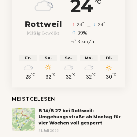
24
°C
Rottweil
°
°
24
_
24
39%
Mäßig Bewölkt
3 km/h
Fr.
Sa.
So.
Mo.
Di.
°C
°C
°C
°C
°C
28
32
32
32
30
MEISTGELESEN
B 14/B 27 bei Rottweil:
Umgehungsstraße ab Montag für
vier Wochen voll gesperrt
31. Juli 2026