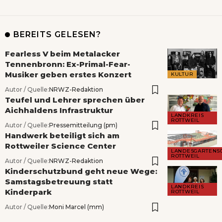
BEREITS GELESEN?
Fearless V beim Metalacker
Tennenbronn: Ex-Primal-Fear-
Musiker geben erstes Konzert
KULTUR
Autor / Quelle:
NRWZ-Redaktion
Teufel und Lehrer sprechen über
Aichhaldens Infrastruktur
LANDKREIS
ROTTWEIL
Autor / Quelle:
Pressemitteilung (pm)
Handwerk beteiligt sich am
Rottweiler Science Center
LANDESGARTENS
ROTTWEIL
Autor / Quelle:
NRWZ-Redaktion
Kinderschutzbund geht neue Wege:
Samstagsbetreuung statt
LANDKREIS
Kinderpark
ROTTWEIL
Autor / Quelle:
Moni Marcel (mm)