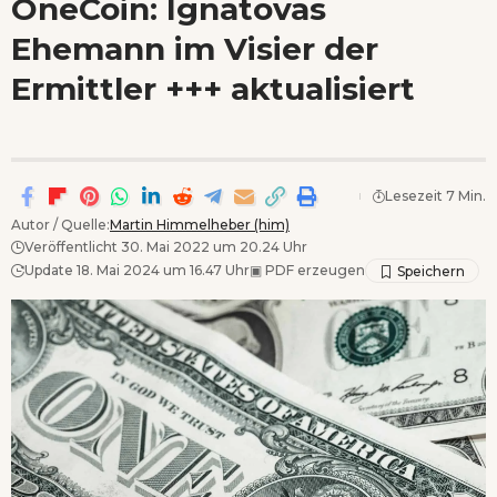
OneCoin: Ignatovas
Wenn Orte erzählen ...
Ehemann im Visier der
- Anzeige -
Ermittler +++ aktualisiert
Lesezeit 7 Min.
Autor / Quelle:
Martin Himmelheber (him)
Veröffentlicht 30. Mai 2022 um 20.24 Uhr
Update 18. Mai 2024 um 16.47 Uhr
▣
PDF erzeugen