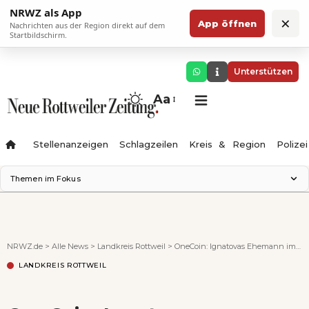
NRWZ als App
×
App öffnen
Nachrichten aus der Region direkt auf dem
Startbildschirm.
Unterstützen
Aa
Stellenanzeigen
Schlagzeilen
Kreis & Region
Polizei
Themen im Fokus
Landesgartenschau 2028
Zimmertheater Rottweil
Science Center
NRWZ.de
>
Alle News
>
Landkreis Rottweil
>
OneCoin: Ignatovas Ehemann im Visier der Ermittler +++ aktualisiert
Ferienzauber '26
LANDKREIS ROTTWEIL
Testturm
Neckarline
Gäubahn