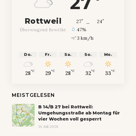
27
Rottweil
°
°
27
_
24
47%
Überwiegend Bewölkt
3 km/h
Do.
Fr.
Sa.
So.
Mo.
°C
°C
°C
°C
°C
28
29
28
32
33
MEISTGELESEN
B 14/B 27 bei Rottweil:
Umgehungsstraße ab Montag für
vier Wochen voll gesperrt
31. Juli 2026