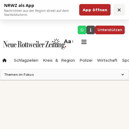
NRWZ als App
×
App öffnen
Nachrichten aus der Region direkt auf dem
Startbildschirm.
Unterstützen
Aa
Schlagzeilen
Kreis & Region
Polizei
Wirtschaft
Spo
Themen im Fokus
Landesgartenschau 2028
Science Center
Staatsmann: Theater & Denken
Ferienzauber '26
Testturm
Neckarline
Gäubahn