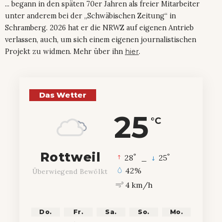
... begann in den späten 70er Jahren als freier Mitarbeiter
unter anderem bei der „Schwäbischen Zeitung“ in
Schramberg. 2026 hat er die NRWZ auf eigenen Antrieb
verlassen, auch, um sich einem eigenen journalistischen
Projekt zu widmen. Mehr über ihn
hier
.
Das Wetter
25
°C
Rottweil
°
°
28
_
25
42%
Überwiegend Bewölkt
4 km/h
Do.
Fr.
Sa.
So.
Mo.