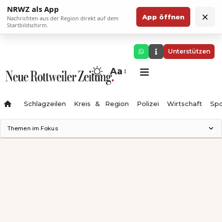
NRWZ als App
×
App öffnen
Nachrichten aus der Region direkt auf dem
Startbildschirm.
Unterstützen
Aa
Schlagzeilen
Kreis & Region
Polizei
Wirtschaft
Spo
Themen im Fokus
Landesgartenschau 2028
Science Center
Staatsmann: Theater & Denken
Ferienzauber '26
Testturm
Neckarline
Gäubahn