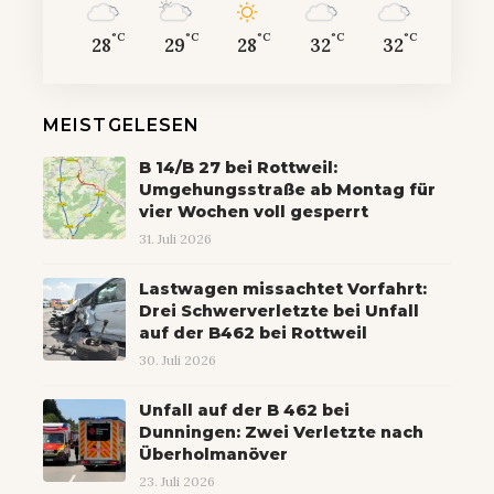
°C
°C
°C
°C
°C
28
29
28
32
32
MEISTGELESEN
B 14/B 27 bei Rottweil:
Umgehungsstraße ab Montag für
vier Wochen voll gesperrt
31. Juli 2026
Lastwagen missachtet Vorfahrt:
Drei Schwerverletzte bei Unfall
auf der B462 bei Rottweil
30. Juli 2026
Unfall auf der B 462 bei
Dunningen: Zwei Verletzte nach
Überholmanöver
23. Juli 2026