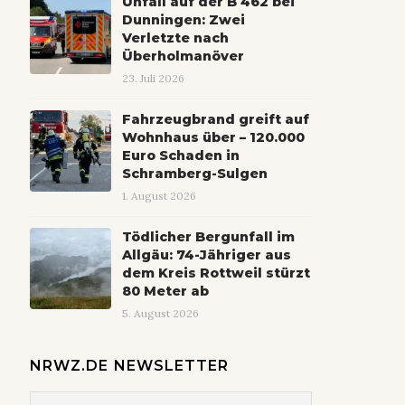
Unfall auf der B 462 bei
Dunningen: Zwei
Verletzte nach
Überholmanöver
23. Juli 2026
Fahrzeugbrand greift auf
Wohnhaus über – 120.000
Euro Schaden in
Schramberg-Sulgen
1. August 2026
Tödlicher Bergunfall im
Allgäu: 74-Jähriger aus
dem Kreis Rottweil stürzt
80 Meter ab
5. August 2026
NRWZ.DE NEWSLETTER