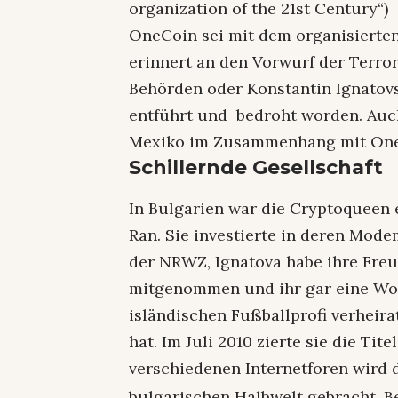
organization of the 21st Century“)
OneCoin sei mit dem organisierten
erinnert an den Vorwurf der Terr
Behörden oder Konstantin Ignatovs
entführt und bedroht worden. Auc
Mexiko im Zusammenhang mit OneC
Schillernde Gesellschaft
In Bulgarien war die Cryptoqueen 
Ran. Sie investierte in deren Mode
der NRWZ, Ignatova habe ihre Fre
mitgenommen und ihr gar eine Wo
isländischen Fußballprofi verheirat
hat. Im Juli 2010 zierte sie die Tite
verschiedenen Internetforen wird 
bulgarischen Halbwelt gebracht. Be