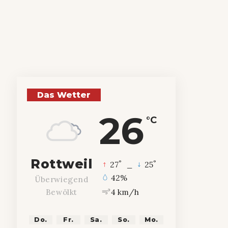
Das Wetter
26
°C
Rottweil
°
°
27
_
25
42%
Überwiegend
4 km/h
Bewölkt
Do.
Fr.
Sa.
So.
Mo.