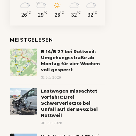
°C
°C
°C
°C
°C
26
29
28
32
32
MEISTGELESEN
B 14/B 27 bei Rottweil:
Umgehungsstraße ab
Montag für vier Wochen
voll gesperrt
31. Juli 2026
Lastwagen missachtet
Vorfahrt: Drei
Schwerverletzte bei
Unfall auf der B462 bei
Rottweil
30. Juli 2026