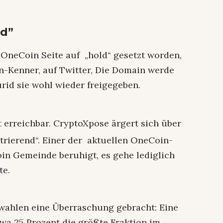
ld”
OneCoin Seite auf „hold“ gesetzt worden,
n-Kenner, auf Twitter, Die Domain werde
rid sie wohl wieder freigegeben.
t erreichbar.
CryptoXpose ärgert sich über
ustrierend“. Einer der aktuellen OneCoin-
oin Gemeinde beruhigt, es gehe lediglich
te.
swahlen eine Überraschung gebracht: Eine
twa 25 Prozent die größte Fraktion im