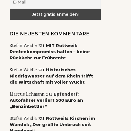
DIE NEUESTEN KOMMENTARE
zu
Stefan Weidle
MIT Rottweil:
Rentenkompromiss halten – keine
Rückkehr zur Frührente
zu
Stefan Weidle
Historisches
Niedrigwasser auf dem Rhein trifft
die Wirtschaft mit voller Wucht
zu
Marcus Lehmann
Epfendorf:
Autofahrer verliert 500 Euro an
„Benzinbettler“
zu
Stefan Weidle
Rottweils Kirchen im
Wandel: „Der größte Umbruch seit
Napoleon“