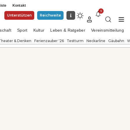
iste
Kontakt
9
Unterstützen
Reichweite
schaft
Sport
Kultur
Leben & Ratgeber
Vereinsmitteilung
Theater & Denken
Ferienzauber '26
Testturm
Neckarline
Gäubahn
W