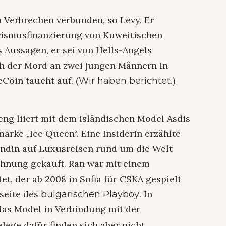
 Verbrechen verbunden, so Levy. Er
orismusfinanzierung von Kuweitischen
 Aussagen, er sei von Hells-Angels
h der Mord an zwei jungen Männern in
oin taucht auf. (
.)
Wir haben berichtet
eng liiert mit dem isländischen Model Asdis
marke „Ice Queen“. Eine Insiderin erzählte
undin auf Luxusreisen rund um die Welt
hnung gekauft. Ran war mit einem
et, der ab 2008 in Sofia für CSKA gespielt
lseite des
. In
bulgarischen Playboy
das Model in Verbindung mit der
lege dafür finden sich aber nicht.