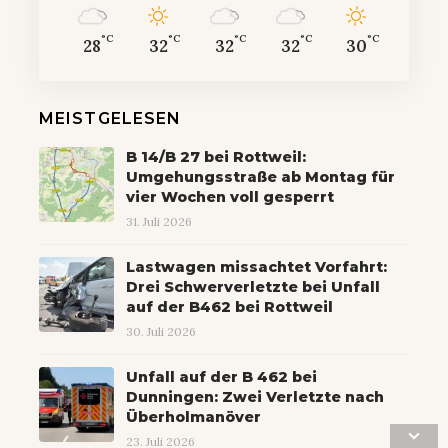
°C
°C
°C
°C
°C
28
32
32
32
30
MEISTGELESEN
B 14/B 27 bei Rottweil:
Umgehungsstraße ab Montag für
vier Wochen voll gesperrt
31. Juli 2026
Lastwagen missachtet Vorfahrt:
Drei Schwerverletzte bei Unfall
auf der B462 bei Rottweil
30. Juli 2026
Unfall auf der B 462 bei
Dunningen: Zwei Verletzte nach
Überholmanöver
23. Juli 2026