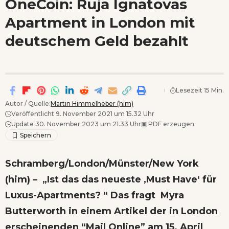
OneCoin: Ruja Ignatovas
Wenn Orte erzählen ...
Apartment in London mit
- Anzeige -
deutschem Geld bezahlt
Lesezeit 15 Min.
Autor / Quelle:
Martin Himmelheber (him)
Veröffentlicht 9. November 2021 um 15.32 Uhr
Update 30. November 2023 um 21.33 Uhr
▣
PDF erzeugen
Schramberg/London/Münster/New York
(him) – „Ist das das neueste ‚Must Have‘ für
Luxus-Apartments? “ Das fragt Myra
Butterworth in einem Artikel der in London
erscheinenden
“Mail Online”
am 15. April