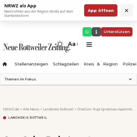
NRWZ als App
×
App öffnen
Nachrichten aus der Region direkt auf dem
Startbildschirm.
Unterstützen
Aa
Stellenanzeigen
Schlagzeilen
Kreis & Region
Polizei
Themen im Fokus
Landesgartenschau 2028
Zimmertheater Rottweil
Science Center
NRWZ.de
>
Alle News
>
Landkreis Rottweil
>
OneCoin: Ruja Ignatovas Apartment in London mit deutschem Geld bezahlt
Ferienzauber '26
LANDKREIS ROTTWEIL
Testturm
Neckarline
Gäubahn