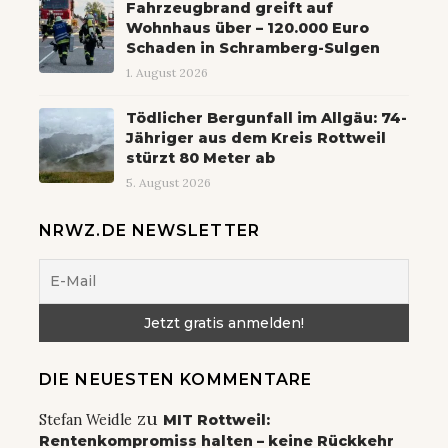
Fahrzeugbrand greift auf
Wohnhaus über – 120.000 Euro
Schaden in Schramberg-Sulgen
1. August 2026
Tödlicher Bergunfall im Allgäu: 74-
Jähriger aus dem Kreis Rottweil
stürzt 80 Meter ab
5. August 2026
NRWZ.DE NEWSLETTER
DIE NEUESTEN KOMMENTARE
zu
Stefan Weidle
MIT Rottweil:
Rentenkompromiss halten – keine Rückkehr