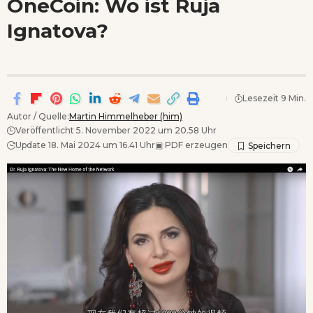
OneCoin: Wo ist Ruja
Wenn Orte erzählen ...
Ignatova?
- Anzeige -
Lesezeit 9 Min.
Autor / Quelle:
Martin Himmelheber (him)
Veröffentlicht 5. November 2022 um 20.58 Uhr
Update 18. Mai 2024 um 16.41 Uhr
▣
PDF erzeugen