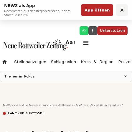
NRWZ als App
×
App öffnen
Nachrichten aus der Region direkt auf dem
Startbildschirm.
Unterstützen
Aa
Stellenanzeigen
Schlagzeilen
Kreis & Region
Polizei
Themen im Fokus
Landesgartenschau 2028
Zimmertheater Rottweil
Science Center
NRWZ.de
>
Alle News
>
Landkreis Rottweil
>
OneCoin: Wo ist Ruja Ignatova?
Ferienzauber '26
LANDKREIS ROTTWEIL
Testturm
Neckarline
Gäubahn