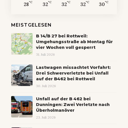
°C
°C
°C
°C
°C
28
32
32
32
30
MEISTGELESEN
B 14/B 27 bei Rottweil:
Umgehungsstraße ab Montag für
vier Wochen voll gesperrt
31. Juli 2026
Lastwagen missachtet Vorfahrt:
Drei Schwerverletzte bei Unfall
auf der B462 bei Rottweil
30. Juli 2026
Unfall auf der B 462 bei
Dunningen: Zwei Verletzte nach
Überholmanöver
23. Juli 2026