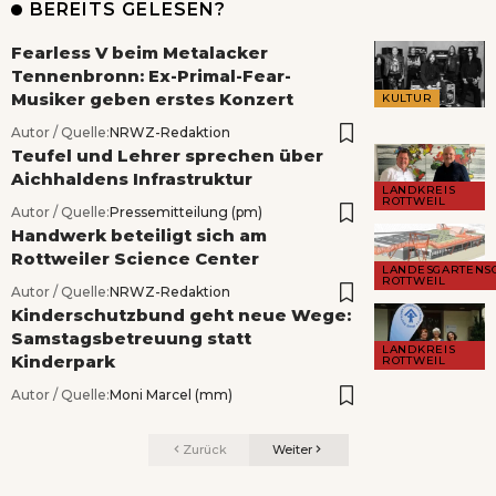
BEREITS GELESEN?
Fearless V beim Metalacker
Tennenbronn: Ex-Primal-Fear-
Musiker geben erstes Konzert
KULTUR
Autor / Quelle:
NRWZ-Redaktion
Teufel und Lehrer sprechen über
Aichhaldens Infrastruktur
LANDKREIS
ROTTWEIL
Autor / Quelle:
Pressemitteilung (pm)
Handwerk beteiligt sich am
Rottweiler Science Center
LANDESGARTENS
ROTTWEIL
Autor / Quelle:
NRWZ-Redaktion
Kinderschutzbund geht neue Wege:
Samstagsbetreuung statt
LANDKREIS
Kinderpark
ROTTWEIL
Autor / Quelle:
Moni Marcel (mm)
Zurück
Weiter