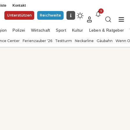
iste
Kontakt
9
Unterstützen
Reichweite
gion
Polizei
Wirtschaft
Sport
Kultur
Leben & Ratgeber
ence Center
Ferienzauber '26
Testturm
Neckarline
Gäubahn
Wenn Or