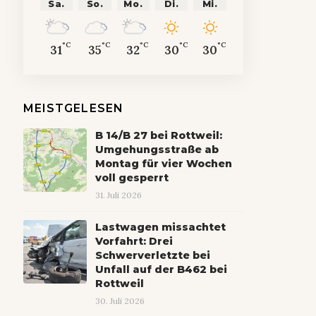
Sa.
So.
Mo.
Di.
Mi.
°C
°C
°C
°C
°C
31
35
32
30
30
MEISTGELESEN
B 14/B 27 bei Rottweil:
Umgehungsstraße ab
Montag für vier Wochen
voll gesperrt
31. Juli 2026
Lastwagen missachtet
Vorfahrt: Drei
Schwerverletzte bei
Unfall auf der B462 bei
Rottweil
30. Juli 2026