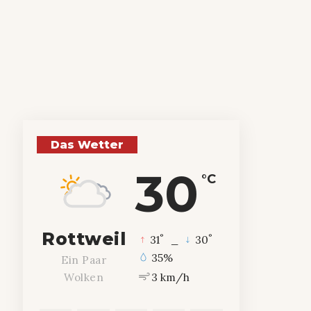
Das Wetter
30
°C
Rottweil
°
°
31
_
30
35%
Ein Paar
3 km/h
Wolken