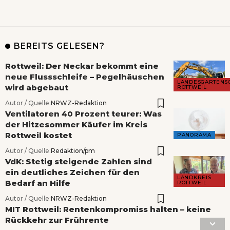
BEREITS GELESEN?
Rottweil: Der Neckar bekommt eine
neue Flussschleife – Pegelhäuschen
LANDESGARTENS
wird abgebaut
ROTTWEIL
Autor / Quelle:
NRWZ-Redaktion
Ventilatoren 40 Prozent teurer: Was
der Hitzesommer Käufer im Kreis
Rottweil kostet
PANORAMA
Autor / Quelle:
Redaktion/pm
VdK: Stetig steigende Zahlen sind
ein deutliches Zeichen für den
LANDKREIS
Bedarf an Hilfe
ROTTWEIL
Autor / Quelle:
NRWZ-Redaktion
MIT Rottweil: Rentenkompromiss halten – keine
Rückkehr zur Frührente