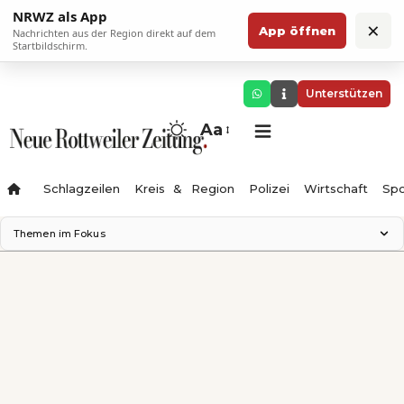
NRWZ als App
×
App öffnen
Nachrichten aus der Region direkt auf dem
Startbildschirm.
Unterstützen
Aa
Schlagzeilen
Kreis & Region
Polizei
Wirtschaft
Spo
Themen im Fokus
Landesgartenschau 2028
Science Center
Staatsmann: Theater & Denken
Ferienzauber '26
Testturm
Neckarline
Gäubahn