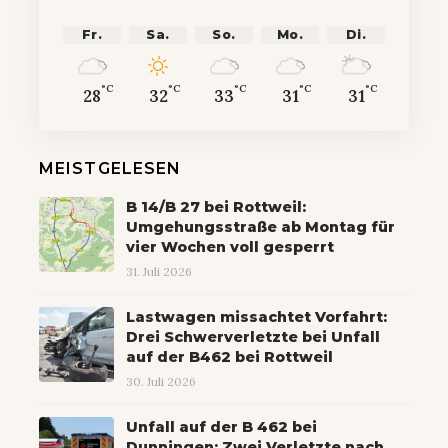
Fr.
Sa.
So.
Mo.
Di.
°C
°C
°C
°C
°C
28
32
33
31
31
MEISTGELESEN
B 14/B 27 bei Rottweil:
Umgehungsstraße ab Montag für
vier Wochen voll gesperrt
31. Juli 2026
Lastwagen missachtet Vorfahrt:
Drei Schwerverletzte bei Unfall
auf der B462 bei Rottweil
30. Juli 2026
Unfall auf der B 462 bei
Dunningen: Zwei Verletzte nach