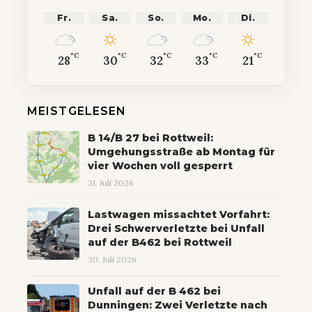
Fr.
Sa.
So.
Mo.
Di.
°C
°C
°C
°C
°C
28
30
32
33
21
MEISTGELESEN
B 14/B 27 bei Rottweil:
Umgehungsstraße ab Montag für
vier Wochen voll gesperrt
31. Juli 2026
Lastwagen missachtet Vorfahrt:
Drei Schwerverletzte bei Unfall
auf der B462 bei Rottweil
30. Juli 2026
Unfall auf der B 462 bei
Dunningen: Zwei Verletzte nach