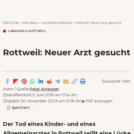
Wenn Orte erzählen ...
NRWZ.de
>
Alle News
>
Landkreis Rottweil
>
Rottweil: Neuer Arzt gesucht
LANDKREIS ROTTWEIL
Rottweil: Neuer Arzt gesucht
Lesezeit 1 Min.
Autor / Quelle:
Peter Arnegger
Veröffentlicht 5. Juni 2019 um 17.14 Uhr
Update 30. November 2023 um 21.18 Uhr
▣
PDF erzeugen
Der Tod eines Kinder- und eines
Allgemeinarztes in Rottweil reißt eine Lücke