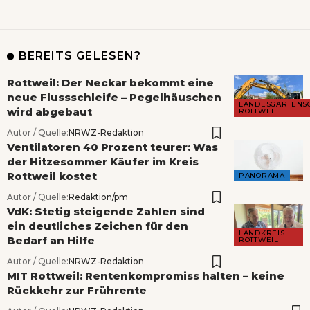
BEREITS GELESEN?
Rottweil: Der Neckar bekommt eine
neue Flussschleife – Pegelhäuschen
LANDESGARTENS
wird abgebaut
ROTTWEIL
Autor / Quelle:
NRWZ-Redaktion
Ventilatoren 40 Prozent teurer: Was
der Hitzesommer Käufer im Kreis
Rottweil kostet
PANORAMA
Autor / Quelle:
Redaktion/pm
VdK: Stetig steigende Zahlen sind
ein deutliches Zeichen für den
LANDKREIS
Bedarf an Hilfe
ROTTWEIL
Autor / Quelle:
NRWZ-Redaktion
MIT Rottweil: Rentenkompromiss halten – keine
Rückkehr zur Frührente