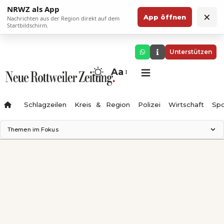
NRWZ als App
×
App öffnen
Nachrichten aus der Region direkt auf dem
Startbildschirm.
Unterstützen
Aa
Schlagzeilen
Kreis & Region
Polizei
Wirtschaft
Spo
Themen im Fokus
Landesgartenschau 2028
Science Center
Staatsmann: Theater & Denken
Ferienzauber '26
Testturm
Neckarline
Gäubahn