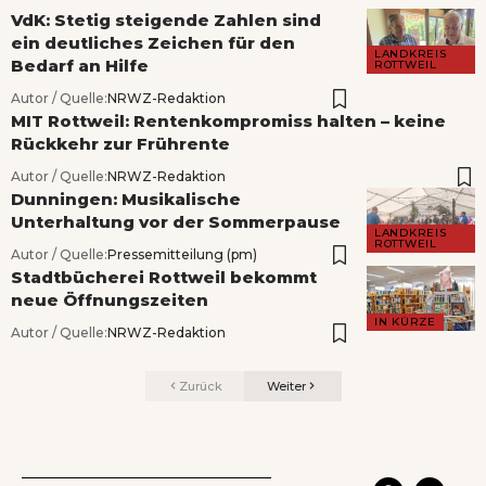
VdK: Stetig steigende Zahlen sind
ein deutliches Zeichen für den
LANDKREIS
Bedarf an Hilfe
ROTTWEIL
Autor / Quelle:
NRWZ-Redaktion
MIT Rottweil: Rentenkompromiss halten – keine
Rückkehr zur Frührente
Autor / Quelle:
NRWZ-Redaktion
Dunningen: Musikalische
Unterhaltung vor der Sommerpause
LANDKREIS
ROTTWEIL
Autor / Quelle:
Pressemitteilung (pm)
Stadtbücherei Rottweil bekommt
neue Öffnungszeiten
IN KÜRZE
Autor / Quelle:
NRWZ-Redaktion
Zurück
Weiter