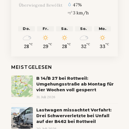
47%
Überwiegend Bewölkt
3 km/h
Do.
Fr.
Sa.
So.
Mo.
°C
°C
°C
°C
°C
28
29
28
32
33
MEISTGELESEN
B 14/B 27 bei Rottweil:
Umgehungsstraße ab Montag für
vier Wochen voll gesperrt
31. Juli 2026
Lastwagen missachtet Vorfahrt:
Drei Schwerverletzte bei Unfall
auf der B462 bei Rottweil
30. Juli 2026