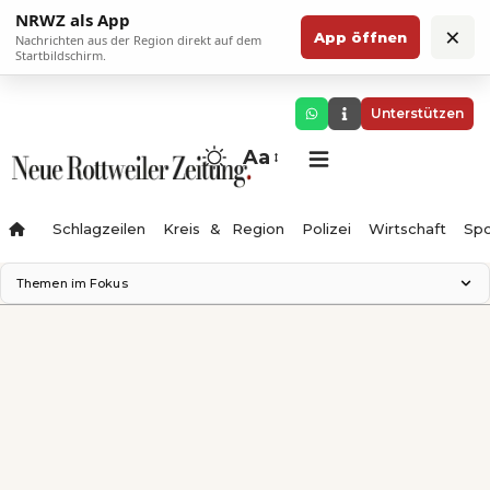
NRWZ als App
×
App öffnen
Nachrichten aus der Region direkt auf dem
Startbildschirm.
Unterstützen
Aa
Schlagzeilen
Kreis & Region
Polizei
Wirtschaft
Spo
Themen im Fokus
Landesgartenschau 2028
Science Center
Staatsmann: Theater & Denken
Ferienzauber '26
Testturm
Neckarline
Gäubahn