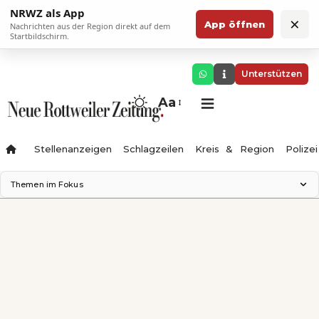
NRWZ als App
×
App öffnen
Nachrichten aus der Region direkt auf dem
Startbildschirm.
Unterstützen
Aa
Stellenanzeigen
Schlagzeilen
Kreis & Region
Polizei
Themen im Fokus
Landesgartenschau 2028
Zimmertheater Rottweil
Science Center
Ferienzauber '26
Testturm
Neckarline
Gäubahn