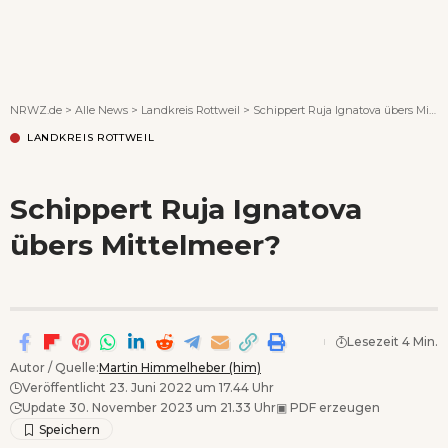
Wenn Orte erzählen ...
NRWZ.de
>
Alle News
>
Landkreis Rottweil
>
Schippert Ruja Ignatova übers Mittelmeer?
LANDKREIS ROTTWEIL
Schippert Ruja Ignatova
übers Mittelmeer?
Lesezeit 4 Min.
Autor / Quelle:
Martin Himmelheber (him)
Veröffentlicht 23. Juni 2022 um 17.44 Uhr
Update 30. November 2023 um 21.33 Uhr
▣
PDF erzeugen