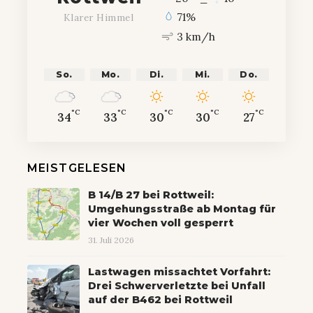
71%
Klarer Himmel
3 km/h
So.
Mo.
Di.
Mi.
Do.
°C
°C
°C
°C
°C
34
33
30
30
27
MEISTGELESEN
B 14/B 27 bei Rottweil:
Umgehungsstraße ab Montag für
vier Wochen voll gesperrt
31. Juli 2026
Lastwagen missachtet Vorfahrt:
Drei Schwerverletzte bei Unfall
auf der B462 bei Rottweil