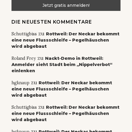
DIE NEUESTEN KOMMENTARE
zu
Schuttigbiss
Rottweil: Der Neckar bekommt
eine neue Flussschleife – Pegelhäuschen
wird abgebaut
zu
Roland Frey
Nackt-Demo in Rottweil:
Anmelder sieht Stadt beim „Nippelverbot“
einlenken
zu
hgknaup
Rottweil: Der Neckar bekommt
eine neue Flussschleife – Pegelhäuschen
wird abgebaut
zu
Schuttigbiss
Rottweil: Der Neckar bekommt
eine neue Flussschleife – Pegelhäuschen
wird abgebaut
zu
hgknaup
Rottweil: Der Neckar bekommt