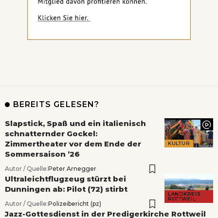
BEREITS GELESEN?
Slapstick, Spaß und ein italienisch
schnatternder Gockel:
Zimmertheater vor dem Ende der
KULTUR
Sommersaison ’26
Autor / Quelle:
Peter Arnegger
Ultraleichtflugzeug stürzt bei
Dunningen ab: Pilot (72) stirbt
LANDKREIS
ROTTWEIL
Autor / Quelle:
Polizeibericht (pz)
Jazz-Gottesdienst in der Predigerkirche Rottweil