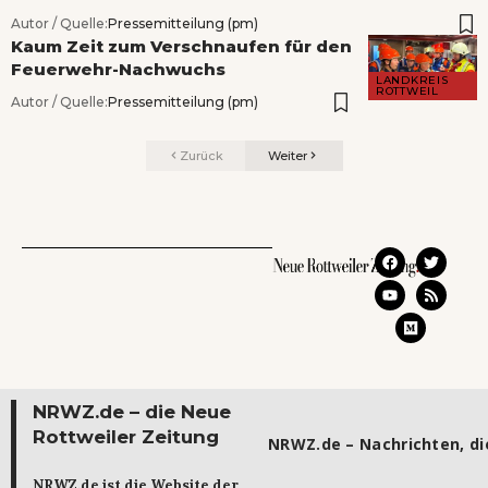
Autor / Quelle:
Pressemitteilung (pm)
Kaum Zeit zum Verschnaufen für den
Feuerwehr-Nachwuchs
LANDKREIS
ROTTWEIL
Autor / Quelle:
Pressemitteilung (pm)
Zurück
Weiter
NRWZ.de – die Neue
Rottweiler Zeitung
NRWZ.de – Nachrichten, die
NRWZ.de ist die Website der