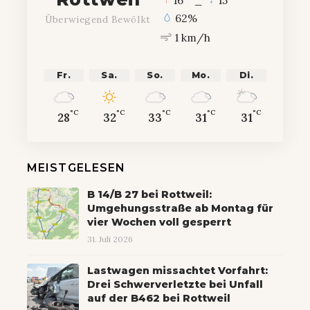
62%
Überwiegend Bewölkt
1 km/h
Fr.
Sa.
So.
Mo.
Di.
°C
°C
°C
°C
°C
28
32
33
31
31
MEISTGELESEN
B 14/B 27 bei Rottweil:
Umgehungsstraße ab Montag für
vier Wochen voll gesperrt
31. Juli 2026
Lastwagen missachtet Vorfahrt:
Drei Schwerverletzte bei Unfall
auf der B462 bei Rottweil