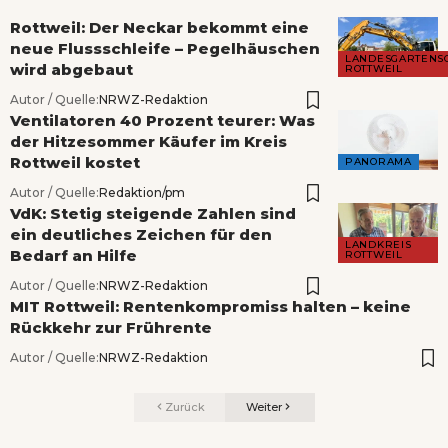
Rottweil: Der Neckar bekommt eine
neue Flussschleife – Pegelhäuschen
LANDESGARTENS
wird abgebaut
ROTTWEIL
Autor / Quelle:
NRWZ-Redaktion
Ventilatoren 40 Prozent teurer: Was
der Hitzesommer Käufer im Kreis
Rottweil kostet
PANORAMA
Autor / Quelle:
Redaktion/pm
VdK: Stetig steigende Zahlen sind
ein deutliches Zeichen für den
LANDKREIS
Bedarf an Hilfe
ROTTWEIL
Autor / Quelle:
NRWZ-Redaktion
MIT Rottweil: Rentenkompromiss halten – keine
Rückkehr zur Frührente
Autor / Quelle:
NRWZ-Redaktion
Zurück
Weiter