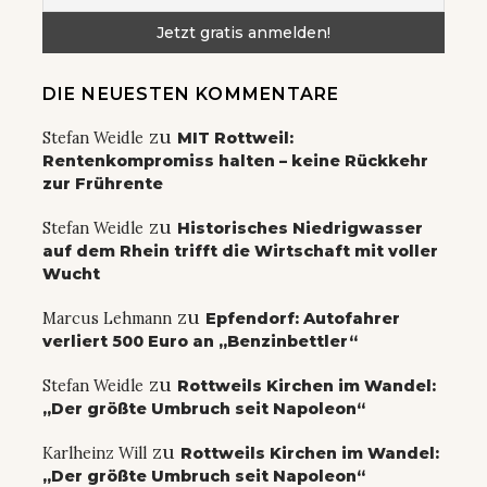
DIE NEUESTEN KOMMENTARE
zu
Stefan Weidle
MIT Rottweil:
Rentenkompromiss halten – keine Rückkehr
zur Frührente
zu
Stefan Weidle
Historisches Niedrigwasser
auf dem Rhein trifft die Wirtschaft mit voller
Wucht
zu
Marcus Lehmann
Epfendorf: Autofahrer
verliert 500 Euro an „Benzinbettler“
zu
Stefan Weidle
Rottweils Kirchen im Wandel:
„Der größte Umbruch seit Napoleon“
zu
Karlheinz Will
Rottweils Kirchen im Wandel:
„Der größte Umbruch seit Napoleon“