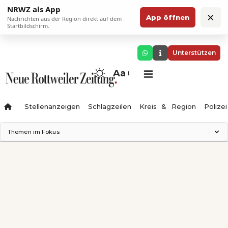
NRWZ als App
×
App öffnen
Nachrichten aus der Region direkt auf dem
Startbildschirm.
Unterstützen
Aa
Stellenanzeigen
Schlagzeilen
Kreis & Region
Polizei
Themen im Fokus
Landesgartenschau 2028
Zimmertheater Rottweil
Science Center
Ferienzauber '26
Testturm
Neckarline
Gäubahn