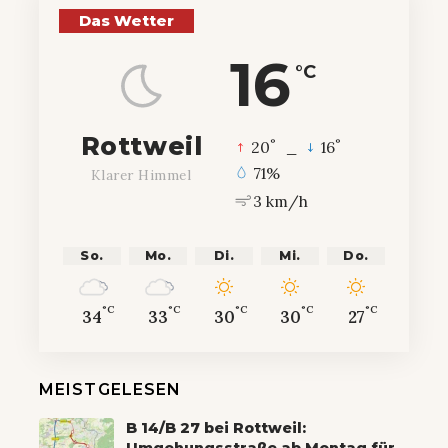
Das Wetter
16
°C
Rottweil
°
°
20
_
16
71%
Klarer Himmel
3 km/h
So.
Mo.
Di.
Mi.
Do.
°C
°C
°C
°C
°C
34
33
30
30
27
MEISTGELESEN
B 14/B 27 bei Rottweil: