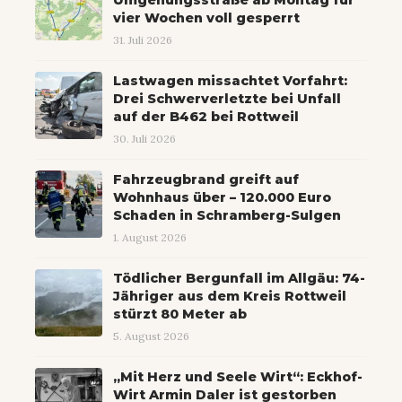
Umgehungsstraße ab Montag für
vier Wochen voll gesperrt
31. Juli 2026
Lastwagen missachtet Vorfahrt:
Drei Schwerverletzte bei Unfall
auf der B462 bei Rottweil
30. Juli 2026
Fahrzeugbrand greift auf
Wohnhaus über – 120.000 Euro
Schaden in Schramberg-Sulgen
1. August 2026
Tödlicher Bergunfall im Allgäu: 74-
Jähriger aus dem Kreis Rottweil
stürzt 80 Meter ab
5. August 2026
„Mit Herz und Seele Wirt“: Eckhof-
Wirt Armin Daler ist gestorben