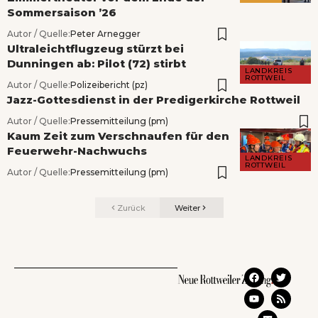
Sommersaison ’26
Autor / Quelle:
Peter Arnegger
Ultraleichtflugzeug stürzt bei
Dunningen ab: Pilot (72) stirbt
LANDKREIS
ROTTWEIL
Autor / Quelle:
Polizeibericht (pz)
Jazz-Gottesdienst in der Predigerkirche Rottweil
Autor / Quelle:
Pressemitteilung (pm)
Kaum Zeit zum Verschnaufen für den
Feuerwehr-Nachwuchs
LANDKREIS
ROTTWEIL
Autor / Quelle:
Pressemitteilung (pm)
Zurück
Weiter