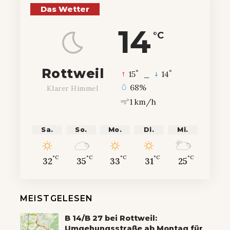
Das Wetter
14
°C
Rottweil
°
°
15
_
14
68%
Klarer Himmel
1 km/h
Sa.
So.
Mo.
Di.
Mi.
°C
°C
°C
°C
°C
32
35
33
31
25
MEISTGELESEN
B 14/B 27 bei Rottweil:
Umgehungsstraße ab Montag für