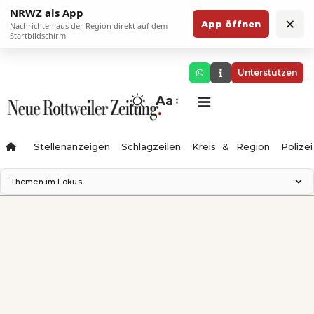
NRWZ als App
×
App öffnen
Nachrichten aus der Region direkt auf dem
Startbildschirm.
Unterstützen
Aa
Stellenanzeigen
Schlagzeilen
Kreis & Region
Polizei
Themen im Fokus
Landesgartenschau 2028
Zimmertheater Rottweil
Science Center
Ferienzauber '26
Testturm
Neckarline
Gäubahn