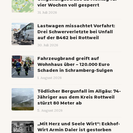
vier Wochen voll gesperrt
31. Juli 2026
Lastwagen missachtet Vorfahrt:
Drei Schwerverletzte bei Unfall
auf der B462 bei Rottweil
30. Juli 2026
Fahrzeugbrand greift auf
Wohnhaus über – 120.000 Euro
Schaden in Schramberg-Sulgen
1. August 2026
Tödlicher Bergunfall im Allgäu: 74-
Jähriger aus dem Kreis Rottweil
stürzt 80 Meter ab
5. August 2026
„Mit Herz und Seele Wirt“: Eckhof-
Wirt Armin Daler ist gestorben