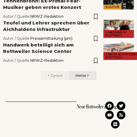
Tennenbronn: Ex-Primal-Fear-
Musiker geben erstes Konzert
KULTUR
Autor / Quelle:
NRWZ-Redaktion
Teufel und Lehrer sprechen über
Aichhaldens Infrastruktur
LANDKREIS
ROTTWEIL
Autor / Quelle:
Pressemitteilung (pm)
Handwerk beteiligt sich am
Rottweiler Science Center
LANDESGARTENS
ROTTWEIL
Autor / Quelle:
NRWZ-Redaktion
Zurück
Weiter