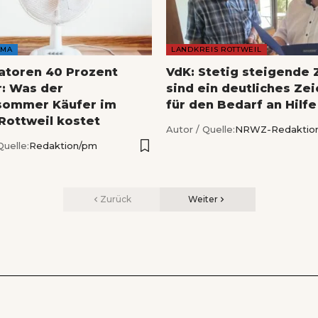
AMA
LANDKREIS ROTTWEIL
latoren 40 Prozent
VdK: Stetig steigende 
r: Was der
sind ein deutliches Ze
sommer Käufer im
für den Bedarf an Hilfe
 Rottweil kostet
Autor / Quelle:
NRWZ-Redaktio
Quelle:
Redaktion/pm
Zurück
Weiter