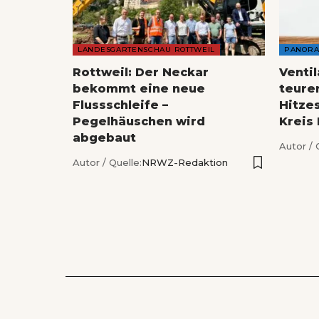
LANDESGARTENSCHAU ROTTWEIL
PANOR
Rottweil: Der Neckar
Venti
bekommt eine neue
teure
Flussschleife –
Hitze
Pegelhäuschen wird
Kreis
abgebaut
Autor / 
Autor / Quelle:
NRWZ-Redaktion