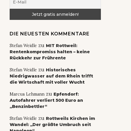
DIE NEUESTEN KOMMENTARE
zu
Stefan Weidle
MIT Rottweil:
Rentenkompromiss halten – keine
Rückkehr zur Frührente
zu
Stefan Weidle
Historisches
Niedrigwasser auf dem Rhein trifft
die Wirtschaft mit voller Wucht
zu
Marcus Lehmann
Epfendorf:
Autofahrer verliert 500 Euro an
„Benzinbettler“
zu
Stefan Weidle
Rottweils Kirchen im
Wandel: „Der größte Umbruch seit
Napoleon“