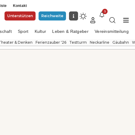
iste
Kontakt
9
Unterstützen
Reichweite
schaft
Sport
Kultur
Leben & Ratgeber
Vereinsmitteilung
Theater & Denken
Ferienzauber '26
Testturm
Neckarline
Gäubahn
W