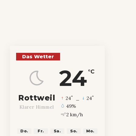
Das Wetter
24
°C
Rottweil
°
°
24
_
24
49%
Klarer Himmel
2 km/h
Do.
Fr.
Sa.
So.
Mo.