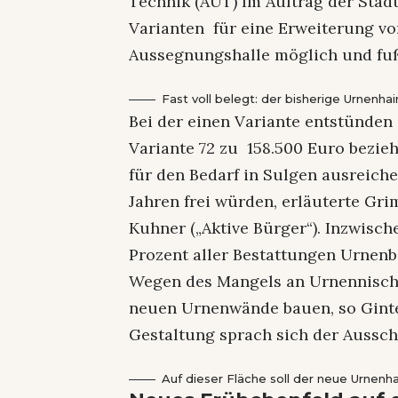
Technik (AUT) Im Auftrag der Stad
Varianten für eine Erweiterung vor
Aussegnungshalle möglich und fußl
Fast voll belegt: der bisherige Urnenha
Bei der einen Variante entstünden
Variante 72 zu 158.500 Euro bezie
für den Bedarf in Sulgen ausreich
Jahren frei würden, erläuterte Gr
Kuhner („Aktive Bürger“). Inzwisch
Prozent aller Bestattungen Urnenb
Wegen des Mangels an Urnennische
neuen Urnenwände bauen, so Ginte
Gestaltung sprach sich der Ausschu
Auf dieser Fläche soll der neue Urnenh