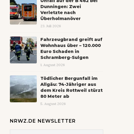
Unfall auf der B 462 bei
Dunningen: Zwei
Verletzte nach
Überholmanöver
23. Juli 2026
Fahrzeugbrand greift auf
Wohnhaus über – 120.000
Euro Schaden in
Schramberg-Sulgen
1. August 2026
Tödlicher Bergunfall im
Allgäu: 74-Jähriger aus
dem Kreis Rottweil stürzt
80 Meter ab
5. August 2026
NRWZ.DE NEWSLETTER