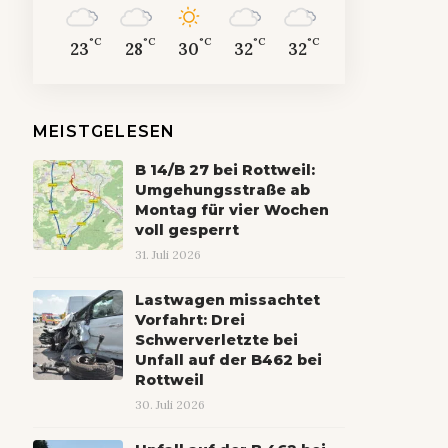
°C
°C
°C
°C
°C
23
28
30
32
32
MEISTGELESEN
B 14/B 27 bei Rottweil:
Umgehungsstraße ab
Montag für vier Wochen
voll gesperrt
31. Juli 2026
Lastwagen missachtet
Vorfahrt: Drei
Schwerverletzte bei
Unfall auf der B462 bei
Rottweil
30. Juli 2026